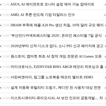
아의 용사’ 재개최 및 풍성한 기념 이벤트 실시!
ASUS, AI 에이전트로 모니터 설정 제어 가능 업데이트
[11/08]
AMD, AI 추론 반도체 기업 타알라스 인수
[11/08]
DRAM 부족에 애플 A20 Pro 생산 차질, 10억 달러 규모 웨이
[11/08]
퍼 대기
'부산인디커넥트페스티벌 2026', 온라인 페스티벌 7일 공식
[11/08]
개막... 22일간 진행
2028년부터 신작 디스크 없다, 소니 PS5 신규 패키지에 경고
[11/08]
문 추가
원스토어, 앱마켓 최초 AI 창작 게임 전문관 AI Games 오픈
[11/08]
마이크로닉스, EZDIY-FAB RH01 ARGB 메모리 히트싱크 출
[11/08]
시
서린씨앤아이, 팀그룹 노트북용 메모리 엘리트 DDR5
[11/08]
5600MHz 16GB 출시
설계 자동화 유틸리티 드림Ⅱ, 캐디안 전 사용자 대상 전면
[11/08]
무상 배포
이스트시큐리티-퓨리오사AI, AI 보안 인프라 공동개발… 차
[11/08]