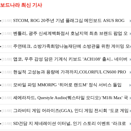
보드나라 최신 기사
STCOM, ROG 20주년 기념 플래그십 메인보드 ASUS ROG
[11/08]
Crosshair X870E EDITION 20 국내 출시 예정
벤틀리, 광주 신세계백화점서 호남지역 최초 브랜드 팝업 오
[11/08]
픈
주연테크, 소방가족희망나눔재단에 소방관을 위한 게이밍 모
[11/08]
니터·스마트 펫 침대 기부
앱코, 우주 감성 담은 기계식 키보드 'ACH108' 출시.. 네이버
[11/08]
브랜드데이 기획전 진행
현실적 고성능과 용량에 가격까지,COLORFUL CN600 PRO
[11/08]
M.2 NVMe 디앤디컴 1TB
모바일 파밍 MMORPG ‘히어로 랜드M’ 정식 서비스 돌입
[11/08]
셰에라자드, Questyle Audio(퀘스타일 오디오) 'M18i Max' 국
[11/08]
내 정식 출시
그라비티 게임 어라이즈(GGA), 인디 게임 전시회 ‘도쿄 게임
[11/08]
던전 13’ 참가!
SD건담 지 제네레이션 이터널, 인기 스토리 이벤트 ‘라크로
[11/08]