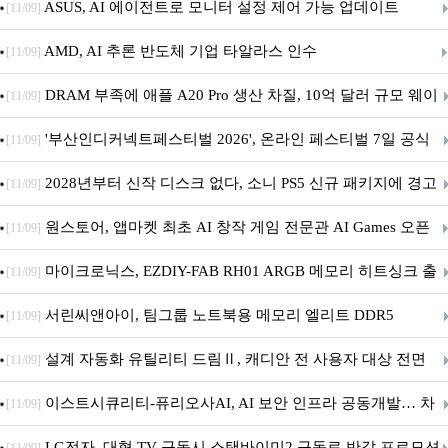
아의 용사’ 재개최 및 풍성한 기념 이벤트 실시!
ASUS, AI 에이전트로 모니터 설정 제어 가능 업데이트
[11/09]
AMD, AI 추론 반도체 기업 타알라스 인수
[11/09]
DRAM 부족에 애플 A20 Pro 생산 차질, 10억 달러 규모 웨이
[11/09]
퍼 대기
'부산인디커넥트페스티벌 2026', 온라인 페스티벌 7일 공식
[11/09]
개막... 22일간 진행
2028년부터 신작 디스크 없다, 소니 PS5 신규 패키지에 경고
[11/09]
문 추가
원스토어, 앱마켓 최초 AI 창작 게임 전문관 AI Games 오픈
[11/09]
마이크로닉스, EZDIY-FAB RH01 ARGB 메모리 히트싱크 출
[11/09]
시
서린씨앤아이, 팀그룹 노트북용 메모리 엘리트 DDR5
[11/09]
5600MHz 16GB 출시
설계 자동화 유틸리티 드림Ⅱ, 캐디안 전 사용자 대상 전면
[11/09]
무상 배포
이스트시큐리티-퓨리오사AI, AI 보안 인프라 공동개발… 차
[11/09]
세대 AI 보안 플랫폼 구축
LG전자, 대형 TV 구독시 스탠바이미2 구독료 반값 프로모션