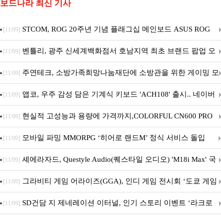
보드나라 최신 기사
STCOM, ROG 20주년 기념 플래그십 메인보드 ASUS ROG
[11/09]
Crosshair X870E EDITION 20 국내 출시 예정
벤틀리, 광주 신세계백화점서 호남지역 최초 브랜드 팝업 오
[11/09]
픈
주연테크, 소방가족희망나눔재단에 소방관을 위한 게이밍 모
[11/09]
니터·스마트 펫 침대 기부
앱코, 우주 감성 담은 기계식 키보드 'ACH108' 출시.. 네이버
[11/09]
브랜드데이 기획전 진행
현실적 고성능과 용량에 가격까지,COLORFUL CN600 PRO
[11/09]
M.2 NVMe 디앤디컴 1TB
모바일 파밍 MMORPG ‘히어로 랜드M’ 정식 서비스 돌입
[11/09]
셰에라자드, Questyle Audio(퀘스타일 오디오) 'M18i Max' 국
[11/09]
내 정식 출시
그라비티 게임 어라이즈(GGA), 인디 게임 전시회 ‘도쿄 게임
[11/09]
던전 13’ 참가!
SD건담 지 제네레이션 이터널, 인기 스토리 이벤트 ‘라크로
[11/09]