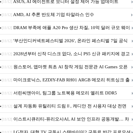
아의 용사’ 재개최 및 풍성한 기념 이벤트 실시!
ASUS, AI 에이전트로 모니터 설정 제어 가능 업데이트
[11/12]
AMD, AI 추론 반도체 기업 타알라스 인수
[11/12]
DRAM 부족에 애플 A20 Pro 생산 차질, 10억 달러 규모 웨이
[11/12]
퍼 대기
'부산인디커넥트페스티벌 2026', 온라인 페스티벌 7일 공식
[11/12]
개막... 22일간 진행
2028년부터 신작 디스크 없다, 소니 PS5 신규 패키지에 경고
[11/12]
문 추가
원스토어, 앱마켓 최초 AI 창작 게임 전문관 AI Games 오픈
[11/12]
마이크로닉스, EZDIY-FAB RH01 ARGB 메모리 히트싱크 출
[11/12]
시
서린씨앤아이, 팀그룹 노트북용 메모리 엘리트 DDR5
[11/12]
5600MHz 16GB 출시
설계 자동화 유틸리티 드림Ⅱ, 캐디안 전 사용자 대상 전면
[11/12]
무상 배포
이스트시큐리티-퓨리오사AI, AI 보안 인프라 공동개발… 차
[11/12]
세대 AI 보안 플랫폼 구축
LG전자, 대형 TV 구독시 스탠바이미2 구독료 반값 프로모션
[11/12]