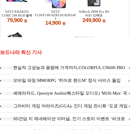
보드나라 최신 기사
현실적 고성능과 용량에 가격까지,COLORFUL CN600 PRO
[11/12]
M.2 NVMe 디앤디컴 1TB
모바일 파밍 MMORPG ‘히어로 랜드M’ 정식 서비스 돌입
[11/12]
셰에라자드, Questyle Audio(퀘스타일 오디오) 'M18i Max' 국
[11/12]
내 정식 출시
그라비티 게임 어라이즈(GGA), 인디 게임 전시회 ‘도쿄 게임
[11/12]
던전 13’ 참가!
SD건담 지 제네레이션 이터널, 인기 스토리 이벤트 ‘라크로
[11/12]