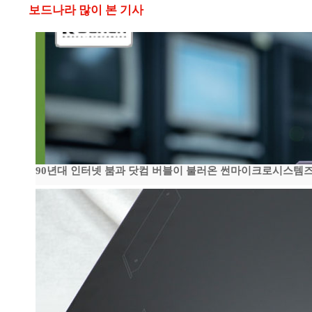
보드나라 많이 본 기사
90년대 인터넷 붐과 닷컴 버블이 불러온 썬마이크로시스템즈 전성