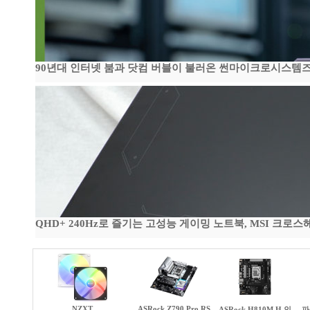
90년대 인터넷 붐과 닷컴 버블이 불러온 썬마이크로시스템즈 전성
QHD+ 240Hz로 즐기는 고성능 게이밍 노트북, MSI 크로스헤어 