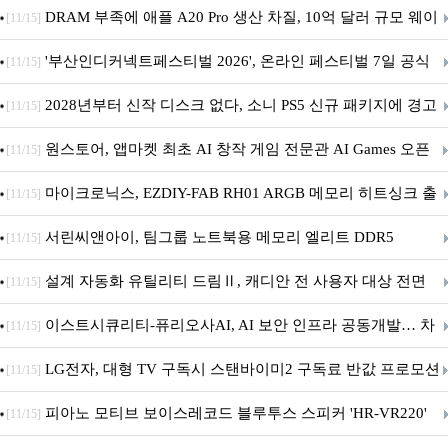
DRAM 부족에 애플 A20 Pro 생산 차질, 10억 달러 규모 웨이
[11/15]
퍼 대기
'부산인디커넥트페스티벌 2026', 온라인 페스티벌 7일 공식
[11/15]
개막... 22일간 진행
2028년부터 신작 디스크 없다, 소니 PS5 신규 패키지에 경고
[11/15]
문 추가
원스토어, 앱마켓 최초 AI 창작 게임 전문관 AI Games 오픈
[11/15]
마이크로닉스, EZDIY-FAB RH01 ARGB 메모리 히트싱크 출
[11/15]
시
서린씨앤아이, 팀그룹 노트북용 메모리 엘리트 DDR5
[11/15]
5600MHz 16GB 출시
설계 자동화 유틸리티 드림Ⅱ, 캐디안 전 사용자 대상 전면
[11/15]
무상 배포
이스트시큐리티-퓨리오사AI, AI 보안 인프라 공동개발… 차
[11/15]
세대 AI 보안 플랫폼 구축
LG전자, 대형 TV 구독시 스탠바이미2 구독료 반값 프로모션
[11/15]
피아노 모티브 보이스레코드 블루투스 스피커 'HR-VR220'
[11/15]