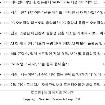
출시
에이원아이엔티, 컴퓨존서 'AONE 파워서플라이 혜택 모
[11/15]
음.ZIP' 이벤트 진행
넥슨, ‘던전앤파이터’ 신규 레이드 ‘무너진 성자 미카엘라’ 업
[11/15]
데이트!
PC 오버클럭 히스토리 총망라한, PC 흥망사 통합본 오버클럭
[11/15]
특집(1-4편)
앱코, 조용한 타건감과 실용성 갖춘 저소음 기계식 키보드 마
[11/15]
우스 세트 'KM580' 출시
AI 칩 캐시 5배, 메모리 용량 10배, NEO.AI 메모리 플랫폼 발
[11/15]
표
실리콘랩스, 업계 선도적인 전력 효율, 보안 및 통합성을 갖
[11/15]
춘 초저전력 블루투스 LE SoC ‘BG2B’ 공개
‘NBA 덩크 시티’, 오늘 한국 공식 출시
[11/15]
넥슨, ‘서든어택’ 21주년 기념 협동 콘텐츠 ‘UP투게더’ 업데
[11/15]
이트
엔비디아, 로보택시 자율주행차용 프론티어급 개방형 모델
[11/15]
로그인
|
이 페이지의 PC버전
‘알파마요 2 슈퍼’ 상업적 이용 가능
Copyright NexGen Research Corp. 2010