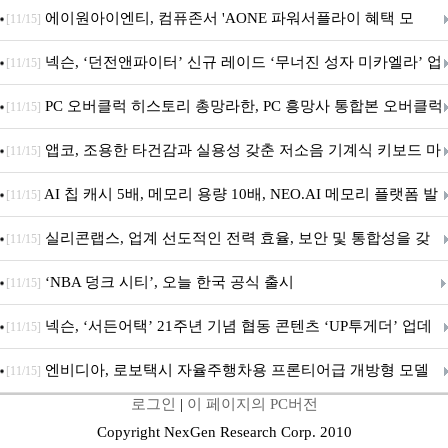
출시
에이원아이엔티, 컴퓨존서 'AONE 파워서플라이 혜택 모
[11/15]
음.ZIP' 이벤트 진행
넥슨, ‘던전앤파이터’ 신규 레이드 ‘무너진 성자 미카엘라’ 업
[11/15]
데이트!
PC 오버클럭 히스토리 총망라한, PC 흥망사 통합본 오버클럭
[11/15]
특집(1-4편)
앱코, 조용한 타건감과 실용성 갖춘 저소음 기계식 키보드 마
[11/15]
우스 세트 'KM580' 출시
AI 칩 캐시 5배, 메모리 용량 10배, NEO.AI 메모리 플랫폼 발
[11/15]
표
실리콘랩스, 업계 선도적인 전력 효율, 보안 및 통합성을 갖
[11/15]
춘 초저전력 블루투스 LE SoC ‘BG2B’ 공개
‘NBA 덩크 시티’, 오늘 한국 공식 출시
[11/15]
넥슨, ‘서든어택’ 21주년 기념 협동 콘텐츠 ‘UP투게더’ 업데
[11/15]
이트
엔비디아, 로보택시 자율주행차용 프론티어급 개방형 모델
[11/15]
로그인
|
이 페이지의 PC버전
‘알파마요 2 슈퍼’ 상업적 이용 가능
Copyright NexGen Research Corp. 2010