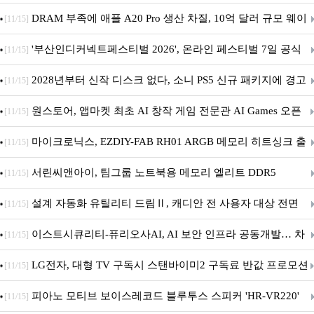
DRAM 부족에 애플 A20 Pro 생산 차질, 10억 달러 규모 웨이
[11/15]
퍼 대기
'부산인디커넥트페스티벌 2026', 온라인 페스티벌 7일 공식
[11/15]
개막... 22일간 진행
2028년부터 신작 디스크 없다, 소니 PS5 신규 패키지에 경고
[11/15]
문 추가
원스토어, 앱마켓 최초 AI 창작 게임 전문관 AI Games 오픈
[11/15]
마이크로닉스, EZDIY-FAB RH01 ARGB 메모리 히트싱크 출
[11/15]
시
서린씨앤아이, 팀그룹 노트북용 메모리 엘리트 DDR5
[11/15]
5600MHz 16GB 출시
설계 자동화 유틸리티 드림Ⅱ, 캐디안 전 사용자 대상 전면
[11/15]
무상 배포
이스트시큐리티-퓨리오사AI, AI 보안 인프라 공동개발… 차
[11/15]
세대 AI 보안 플랫폼 구축
LG전자, 대형 TV 구독시 스탠바이미2 구독료 반값 프로모션
[11/15]
피아노 모티브 보이스레코드 블루투스 스피커 'HR-VR220'
[11/15]