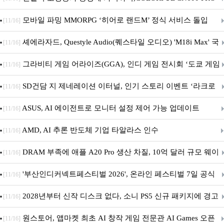
M.2 NVMe 디앤디컴 1TB
모바일 파밍 MMORPG ‘히어로 랜드M’ 정식 서비스 돌입
[11/16]
셰에라자드, Questyle Audio(퀘스타일 오디오) 'M18i Max' 국
[11/16]
내 정식 출시
그라비티 게임 어라이즈(GGA), 인디 게임 전시회 ‘도쿄 게임
[11/16]
던전 13’ 참가!
SD건담 지 제네레이션 이터널, 인기 스토리 이벤트 ‘라크로
[11/16]
아의 용사’ 재개최 및 풍성한 기념 이벤트 실시!
ASUS, AI 에이전트로 모니터 설정 제어 가능 업데이트
[11/16]
AMD, AI 추론 반도체 기업 타알라스 인수
[11/16]
DRAM 부족에 애플 A20 Pro 생산 차질, 10억 달러 규모 웨이
[11/16]
퍼 대기
'부산인디커넥트페스티벌 2026', 온라인 페스티벌 7일 공식
[11/16]
개막... 22일간 진행
2028년부터 신작 디스크 없다, 소니 PS5 신규 패키지에 경고
[11/16]
문 추가
원스토어, 앱마켓 최초 AI 창작 게임 전문관 AI Games 오픈
[11/16]