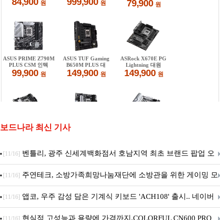
보드나라 최신 기사
벤틀리, 광주 신세계백화점서 호남지역 최초 브랜드 팝업 오
[11/16]
픈
주연테크, 소방가족희망나눔재단에 소방관을 위한 게이밍 모
[11/16]
니터·스마트 펫 침대 기부
앱코, 우주 감성 담은 기계식 키보드 'ACH108' 출시.. 네이버
[11/16]
브랜드데이 기획전 진행
현실적 고성능과 용량에 가격까지,COLORFUL CN600 PRO
[11/16]