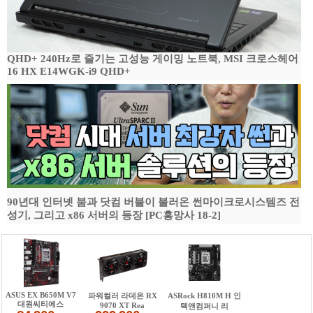
QHD+ 240Hz로 즐기는 고성능 게이밍 노트북, MSI 크로스헤어
16 HX E14WGK-i9 QHD+
90년대 인터넷 붐과 닷컴 버블이 불러온 썬마이크로시스템즈 전
성기, 그리고 x86 서버의 등장 [PC흥망사 18-2]