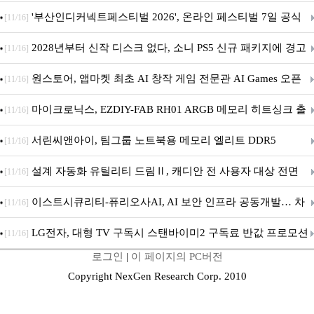
퍼 대기
'부산인디커넥트페스티벌 2026', 온라인 페스티벌 7일 공식
[11/16]
개막... 22일간 진행
2028년부터 신작 디스크 없다, 소니 PS5 신규 패키지에 경고
[11/16]
문 추가
원스토어, 앱마켓 최초 AI 창작 게임 전문관 AI Games 오픈
[11/16]
마이크로닉스, EZDIY-FAB RH01 ARGB 메모리 히트싱크 출
[11/16]
시
서린씨앤아이, 팀그룹 노트북용 메모리 엘리트 DDR5
[11/16]
5600MHz 16GB 출시
설계 자동화 유틸리티 드림Ⅱ, 캐디안 전 사용자 대상 전면
[11/16]
무상 배포
이스트시큐리티-퓨리오사AI, AI 보안 인프라 공동개발… 차
[11/16]
세대 AI 보안 플랫폼 구축
LG전자, 대형 TV 구독시 스탠바이미2 구독료 반값 프로모션
[11/16]
로그인
|
이 페이지의 PC버전
Copyright NexGen Research Corp. 2010