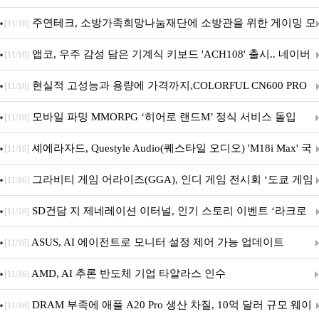
픈
주연테크, 소방가족희망나눔재단에 소방관을 위한 게이밍 모
[11/16]
니터·스마트 펫 침대 기부
앱코, 우주 감성 담은 기계식 키보드 'ACH108' 출시.. 네이버
[11/16]
브랜드데이 기획전 진행
현실적 고성능과 용량에 가격까지,COLORFUL CN600 PRO
[11/16]
M.2 NVMe 디앤디컴 1TB
모바일 파밍 MMORPG ‘히어로 랜드M’ 정식 서비스 돌입
[11/16]
셰에라자드, Questyle Audio(퀘스타일 오디오) 'M18i Max' 국
[11/16]
내 정식 출시
그라비티 게임 어라이즈(GGA), 인디 게임 전시회 ‘도쿄 게임
[11/16]
던전 13’ 참가!
SD건담 지 제네레이션 이터널, 인기 스토리 이벤트 ‘라크로
[11/16]
아의 용사’ 재개최 및 풍성한 기념 이벤트 실시!
ASUS, AI 에이전트로 모니터 설정 제어 가능 업데이트
[11/16]
AMD, AI 추론 반도체 기업 타알라스 인수
[11/16]
DRAM 부족에 애플 A20 Pro 생산 차질, 10억 달러 규모 웨이
[11/16]