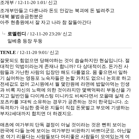
조개부 / 12-11-20 1:01/
신고
조개부만들고 다른나라 돈도 안갚는 북괴에 돈 빌려주고
대북 불법송금한분은
아주 현충원에서 잘 자고 나라 참 잘돌아간다
로멜린디
/ 12-11-20 23:20/
신고
일베충 등장 두둥
TENLE
/ 12-11-20 9:01/
신고
잘못되도 힘없으면 당해야하는 것이 씁슬하지만 현실입니다. 절
대적인 악법이라는게 존재나 합니까? 다 상대적이죠. 돈가진 사
람들과 가난한 사람의 입장만 해도 다를껄요. 몸 좋으면서 일하
기 싫어하는 영등포 노숙자들은 논할 가치도 없으니 논외로 하고
전세값도 없어 고시원에서 월 몇만원에 라면에 밥말아먹는 인생
과 비록 자신의 노력에 의한 것이라지만 몇백억짜리 부동산을 가
지고 일반인들 다이캐스팅 미니카도 비싸다면서 모을때 실제 스
포츠카를 3대씩 소유하는 경우가 공존하는 것이 한국입니다. 소
득격차가 극심한 중국은 지들이 직접 돈못벌고 부모에 기생하는
부자2세대까지 합치면 더 하겠지요.
애초에 여가부의 단독 결정이 아닐 것이라는 것은 뻔히 보이는
판국에 다들 눈에 보이는 여가부만 비판하기 바쁘더군요. 아닌말
로 여기 리플다는 사람들보다 머리좋은 사람들이 모여있는게 여