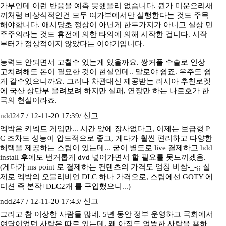
가부인데 이런 반응을 예측 못했을리 없습니다. 뭔가 미운오리새
끼처럼 비상식적인건 모두 여가부에서만 실행한다는 것도 주목
해야합니다. 애시당초 정상이 아닌게 한두가지가 아니고 실상 민
주주의라는 것도 휴전에 의한 타의에 의해 시작한 겁니다. 시작
부터가 정상적이지 않았다는 이야기입니다.
능력도 안되면서 고칠수 있는게 있을까요. 쌍커풀 수술로 인상
고치려해도 돈이 필요한 것이 현실인데.. 말로야 쉽죠. 우주도 쉽
게 갈수있으니까요. 그러나 차관대신 제공받는 러시아 추친로켓
에 국산 상단부 올려보려 하지만 실패, 연장만 하는 나로호가 한
국의 현실이라죠.
ndd247 / 12-11-20 17:39/
신고
엑박은 키넥트 게임만... 시간 앞에 장사없다고, 이제는 보급형 P
C 조차도 성능이 압도적으로 좋고, 게다가 훨씬 편리하고 다양한
혜택을 제공하는 스팀이 있는데... 굳이 별도로 live 결제하고 hdd
install 후에도 번거롭게 dvd 넣어가면서 할 필요를 못느끼겠음.
(게다가 ms point 로 결제하는 컨텐츠의 가격도 엄청 비쌈-_-;; 실
제로 엑박의 오블리비언 DLC 하나 가격으로, 스팀에선 GOTY 에
디션 즉 본작+DLC2개 를 구입했으니...)
ndd247 / 12-11-20 17:43/
신고
그리고 참 이상한 사람들 많네. 5년 동안 정부 운영하고 국회에서
여당이었던 사람은 따로 있는데, 왜 아직도 엉뚱한 사람을 욕하