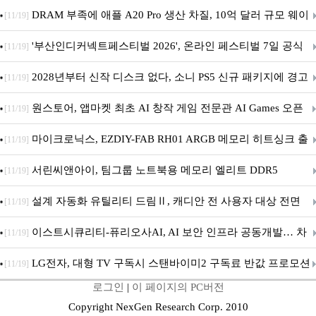
DRAM 부족에 애플 A20 Pro 생산 차질, 10억 달러 규모 웨이
[11/19]
퍼 대기
'부산인디커넥트페스티벌 2026', 온라인 페스티벌 7일 공식
[11/19]
개막... 22일간 진행
2028년부터 신작 디스크 없다, 소니 PS5 신규 패키지에 경고
[11/19]
문 추가
원스토어, 앱마켓 최초 AI 창작 게임 전문관 AI Games 오픈
[11/19]
마이크로닉스, EZDIY-FAB RH01 ARGB 메모리 히트싱크 출
[11/19]
시
서린씨앤아이, 팀그룹 노트북용 메모리 엘리트 DDR5
[11/19]
5600MHz 16GB 출시
설계 자동화 유틸리티 드림Ⅱ, 캐디안 전 사용자 대상 전면
[11/19]
무상 배포
이스트시큐리티-퓨리오사AI, AI 보안 인프라 공동개발… 차
[11/19]
세대 AI 보안 플랫폼 구축
LG전자, 대형 TV 구독시 스탠바이미2 구독료 반값 프로모션
[11/19]
로그인
|
이 페이지의 PC버전
Copyright NexGen Research Corp. 2010