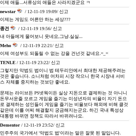
이제 애들...서류상의 애들은 사라지겠군요 ㅋ
newstar
/ 12-11-19 19:09/
신고
이제는 게임도 어른만 하는 세상???
종건
/ 12-11-19 19:56/
신고
내 아들에게 물어보니 웃네요,그냥.실실...
Meho
/ 12-11-19 22:21/
신고
이제 여성부도 되돌릴 수 없는 강을 건넌것 같네요.=_=
TENLE
/ 12-11-19 23:22/
신고
그렇지만 악법도 법이니 법 테두리안에서 최대한 제공해주려는
것은 좋습니다. 소니처럼 어차피 시장 작으니 한국 시장내 서비
스 자체를 중지하는 것보단 좋네요.
문제는 라이브든 PS넷웍이든 실상 지돈으로 결제하는 것 아니니
돈무서운줄 모르고 게임을 즐기는 미성년자의 비율이 자기 돈으
로 결제하는 성인들이 게임을 즐기는 비율보다 해외에 비해 클것
같은데 이를 어찌 해결할지 궁금해지는군요. 하긴 국내 특성상
대통령 바뀌면 정책도 따라서 바뀌려나요.
Dementor
/ 12-11-19 23:52/
신고
민주주의 국가에서 '악법도 법'이라는 말은 잘못 된 말입니다.