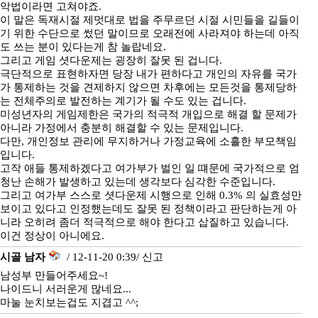
악법이라면 고쳐야죠.
이 말은 독재시절 제멋대로 법을 주무르던 시절 시민들을 길들이
기 위한 수단으로 썼던 말이므로 오래전에 사라져야 하는데 아직
도 쓰는 분이 있다는게 참 놀랍네요.
그리고 게임 셧다운제는 굉장히 잘못 된 겁니다.
극단적으로 표현하자면 당장 내가 편하다고 개인의 자유를 국가
가 통제하는 것을 견제하지 않으면 차후에는 모든것을 통제당하
는 전체주의로 발전하는 계기가 될 수도 있는 겁니다.
미성년자의 게임제한은 국가의 적극적 개입으로 해결 할 문제가
아니라 가정에서 충분히 해결할 수 있는 문제입니다.
다만, 개인정보 관리에 무지하거나 가정교육에 소흘한 부모책임
입니다.
고작 애들 통제하겠다고 여가부가 벌인 일 떄문에 국가적으로 엄
청난 손해가 발생하고 있는데 생각보다 심각한 수준입니다.
그리고 여가부 스스로 셧다운제 시행으로 인해 0.3% 의 실효성만
보이고 있다고 인정했는데도 잘못 된 정책이라고 판단하는게 아
니라 오히려 좀더 적극적으로 해야 한다고 삽질하고 있습니다.
이건 정상이 아니에요.
시골 남자
/ 12-11-20 0:39/
신고
남성부 만들어주세요~!
나이드니 서러운게 많네요...
마눌 눈치보는겁도 지겹고 ^^;