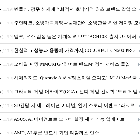
Crosshair X870E EDITION 20 국내 출시 예정
벤틀리, 광주 신세계백화점서 호남지역 최초 브랜드 팝업 오
[11/19]
픈
주연테크, 소방가족희망나눔재단에 소방관을 위한 게이밍 모
[11/19]
니터·스마트 펫 침대 기부
앱코, 우주 감성 담은 기계식 키보드 'ACH108' 출시.. 네이버
[11/19]
브랜드데이 기획전 진행
현실적 고성능과 용량에 가격까지,COLORFUL CN600 PRO
[11/19]
M.2 NVMe 디앤디컴 1TB
모바일 파밍 MMORPG ‘히어로 랜드M’ 정식 서비스 돌입
[11/19]
셰에라자드, Questyle Audio(퀘스타일 오디오) 'M18i Max' 국
[11/19]
내 정식 출시
그라비티 게임 어라이즈(GGA), 인디 게임 전시회 ‘도쿄 게임
[11/19]
던전 13’ 참가!
SD건담 지 제네레이션 이터널, 인기 스토리 이벤트 ‘라크로
[11/19]
아의 용사’ 재개최 및 풍성한 기념 이벤트 실시!
ASUS, AI 에이전트로 모니터 설정 제어 가능 업데이트
[11/19]
AMD, AI 추론 반도체 기업 타알라스 인수
[11/19]