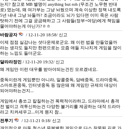
는지? 참고로 MB 별명이 anything but roh (무조건 노무현 반대
로) 였는데, 왜 여가부는 그냥 놔뒀으며 계속 이상한 정책 내도록
5년 내내 그냥 놔둘까? 조금이라도 뇌가 있다면 이미 죽은 사람
탓하기 전에 그걸 궁금해하고 그 사람들(정부+여당)에게 책임을
물어야하는게 아닌가?ㅎㅎ
바람공자
/ 12-11-20 18:58/
신고
이제 점점 실감나는 셧다운제로군요. 왜 이런 법을 만들었을까
라는 생각도 들지만 한편으로는 요즘 애들 지나치게 게임을 많이
하는 느낌도 들더군요.
달라라정민
/ 12-11-20 19:32/
신고
왜 게임만 이런 대우를 받아야되는건진 모르겠네요.
중독이란게 게임뿐만 아니라, 알콜중독, 담배중독, 드라마중독,
스마트폰중독, 인터넷중독 등 많은돼 왜 게임만 규제의 대상이
되어야하는건지...
게임에서 총쏘고 칼질하는건 폭력적이라하고, 드라마에서 총격
전 벌이고 격투신하는건 다양한 볼거리를 제공하는 대작 드라마
라고 치켜세우고...이게 뭔지 참...
전투기
/ 12-11-21 0:18/
신고
개인적으로 아동 청소년 무분별한 게임으로 다소 잘못된 길로 가