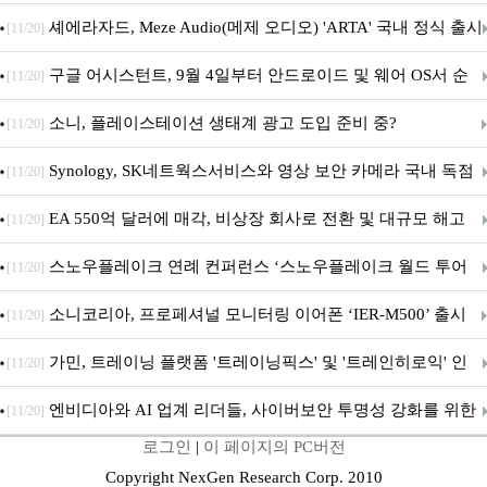
지 담은 ‘헤리티지 에디션 컬렉션’ 공개
셰에라자드, Meze Audio(메제 오디오) 'ARTA' 국내 정식 출시
[11/20]
구글 어시스턴트, 9월 4일부터 안드로이드 및 웨어 OS서 순
[11/20]
차 서비스 종료
소니, 플레이스테이션 생태계 광고 도입 준비 중?
[11/20]
Synology, SK네트웍스서비스와 영상 보안 카메라 국내 독점
[11/20]
판매 파트너십 체결
EA 550억 달러에 매각, 비상장 회사로 전환 및 대규모 해고
[11/20]
전망
스노우플레이크 연례 컨퍼런스 ‘스노우플레이크 월드 투어
[11/20]
서울’ 개최
소니코리아, 프로페셔널 모니터링 이어폰 ‘IER-M500’ 출시
[11/20]
가민, 트레이닝 플랫폼 '트레이닝픽스' 및 '트레인히로익' 인
[11/20]
수로 선수와 코치에 맞춤형 훈련 지원 확대
엔비디아와 AI 업계 리더들, 사이버보안 투명성 강화를 위한
[11/20]
로그인
|
이 페이지의 PC버전
SAFE 가이드라인 제안
Copyright NexGen Research Corp. 2010