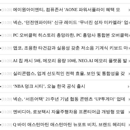
출시
에이원아이엔티, 컴퓨존서 'AONE 파워서플라이 혜택 모
[11/20]
음.ZIP' 이벤트 진행
넥슨, ‘던전앤파이터’ 신규 레이드 ‘무너진 성자 미카엘라’ 업
[11/20]
데이트!
PC 오버클럭 히스토리 총망라한, PC 흥망사 통합본 오버클럭
[11/20]
특집(1-4편)
앱코, 조용한 타건감과 실용성 갖춘 저소음 기계식 키보드 마
[11/20]
우스 세트 'KM580' 출시
AI 칩 캐시 5배, 메모리 용량 10배, NEO.AI 메모리 플랫폼 발
[11/20]
표
실리콘랩스, 업계 선도적인 전력 효율, 보안 및 통합성을 갖
[11/20]
춘 초저전력 블루투스 LE SoC ‘BG2B’ 공개
‘NBA 덩크 시티’, 오늘 한국 공식 출시
[11/20]
넥슨, ‘서든어택’ 21주년 기념 협동 콘텐츠 ‘UP투게더’ 업데
[11/20]
이트
엔비디아, 로보택시 자율주행차용 프론티어급 개방형 모델
[11/20]
‘알파마요 2 슈퍼’ 상업적 이용 가능
Q 바이 애스턴마틴 애스턴마틴 뉴포트 비치, 브랜드 헤리티
[11/20]