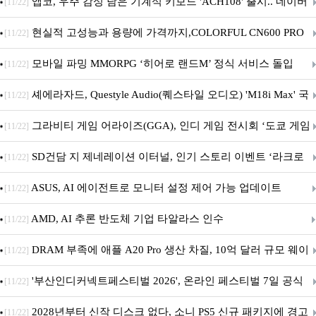
니터·스마트 펫 침대 기부
앱코, 우주 감성 담은 기계식 키보드 'ACH108' 출시.. 네이버
[11/22]
브랜드데이 기획전 진행
현실적 고성능과 용량에 가격까지,COLORFUL CN600 PRO
[11/22]
M.2 NVMe 디앤디컴 1TB
모바일 파밍 MMORPG ‘히어로 랜드M’ 정식 서비스 돌입
[11/22]
셰에라자드, Questyle Audio(퀘스타일 오디오) 'M18i Max' 국
[11/22]
내 정식 출시
그라비티 게임 어라이즈(GGA), 인디 게임 전시회 ‘도쿄 게임
[11/22]
던전 13’ 참가!
SD건담 지 제네레이션 이터널, 인기 스토리 이벤트 ‘라크로
[11/22]
아의 용사’ 재개최 및 풍성한 기념 이벤트 실시!
ASUS, AI 에이전트로 모니터 설정 제어 가능 업데이트
[11/22]
AMD, AI 추론 반도체 기업 타알라스 인수
[11/22]
DRAM 부족에 애플 A20 Pro 생산 차질, 10억 달러 규모 웨이
[11/22]
퍼 대기
'부산인디커넥트페스티벌 2026', 온라인 페스티벌 7일 공식
[11/22]
개막... 22일간 진행
2028년부터 신작 디스크 없다, 소니 PS5 신규 패키지에 경고
[11/22]