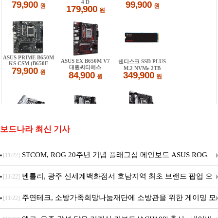
보드나라 최신 기사
STCOM, ROG 20주년 기념 플래그십 메인보드 ASUS ROG
[11/22]
Crosshair X870E EDITION 20 국내 출시 예정
벤틀리, 광주 신세계백화점서 호남지역 최초 브랜드 팝업 오
[11/22]
픈
주연테크, 소방가족희망나눔재단에 소방관을 위한 게이밍 모
[11/22]