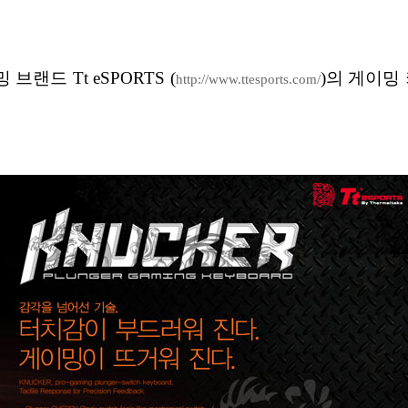
드 Tt eSPORTS (
)의 게이밍
http://www.ttesports.com/