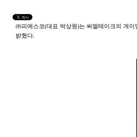
㈜피에스코(대표 박상원)는 써멀테이크의 게이밍 브랜
밝혔다.