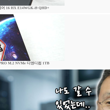
16 HX E14WGK-i9 QHD+
 PRO M.2 NVMe 디앤디컴 1TB