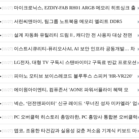
마이크로닉스, EZDIY-FAB RH01 ARGB 메모리 히트싱크 출
[11/27]
시
서린씨앤아이, 팀그룹 노트북용 메모리 엘리트 DDR5
[11/27]
5600MHz 16GB 출시
설계 자동화 유틸리티 드림Ⅱ, 캐디안 전 사용자 대상 전면
[11/27]
무상 배포
이스트시큐리티-퓨리오사AI, AI 보안 인프라 공동개발… 차
[11/27]
세대 AI 보안 플랫폼 구축
LG전자, 대형 TV 구독시 스탠바이미2 구독료 반값 프로모션
[11/27]
피아노 모티브 보이스레코드 블루투스 스피커 'HR-VR220'
[11/27]
출시
에이원아이엔티, 컴퓨존서 'AONE 파워서플라이 혜택 모
[11/27]
음.ZIP' 이벤트 진행
넥슨, ‘던전앤파이터’ 신규 레이드 ‘무너진 성자 미카엘라’ 업
[11/27]
데이트!
PC 오버클럭 히스토리 총망라한, PC 흥망사 통합본 오버클럭
[11/27]
특집(1-4편)
앱코, 조용한 타건감과 실용성 갖춘 저소음 기계식 키보드 마
[11/27]