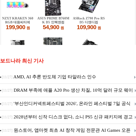
보드나라 최신 기사
AMD, AI 추론 반도체 기업 타알라스 인수
[11/27]
DRAM 부족에 애플 A20 Pro 생산 차질, 10억 달러 규모 웨이
[11/27]
퍼 대기
'부산인디커넥트페스티벌 2026', 온라인 페스티벌 7일 공식
[11/27]
개막... 22일간 진행
2028년부터 신작 디스크 없다, 소니 PS5 신규 패키지에 경고
[11/27]
문 추가
원스토어, 앱마켓 최초 AI 창작 게임 전문관 AI Games 오픈
[11/27]