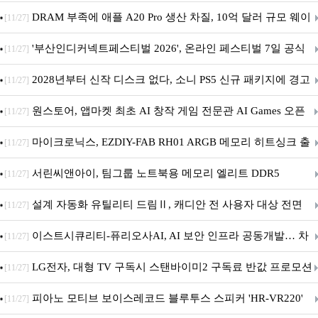
DRAM 부족에 애플 A20 Pro 생산 차질, 10억 달러 규모 웨이
[11/27]
퍼 대기
'부산인디커넥트페스티벌 2026', 온라인 페스티벌 7일 공식
[11/27]
개막... 22일간 진행
2028년부터 신작 디스크 없다, 소니 PS5 신규 패키지에 경고
[11/27]
문 추가
원스토어, 앱마켓 최초 AI 창작 게임 전문관 AI Games 오픈
[11/27]
마이크로닉스, EZDIY-FAB RH01 ARGB 메모리 히트싱크 출
[11/27]
시
서린씨앤아이, 팀그룹 노트북용 메모리 엘리트 DDR5
[11/27]
5600MHz 16GB 출시
설계 자동화 유틸리티 드림Ⅱ, 캐디안 전 사용자 대상 전면
[11/27]
무상 배포
이스트시큐리티-퓨리오사AI, AI 보안 인프라 공동개발… 차
[11/27]
세대 AI 보안 플랫폼 구축
LG전자, 대형 TV 구독시 스탠바이미2 구독료 반값 프로모션
[11/27]
피아노 모티브 보이스레코드 블루투스 스피커 'HR-VR220'
[11/27]