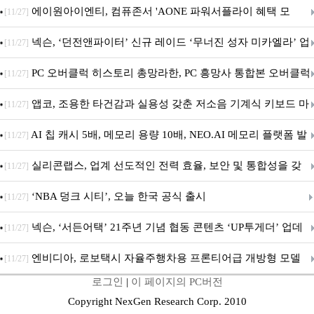
출시
에이원아이엔티, 컴퓨존서 'AONE 파워서플라이 혜택 모
[11/27]
음.ZIP' 이벤트 진행
넥슨, ‘던전앤파이터’ 신규 레이드 ‘무너진 성자 미카엘라’ 업
[11/27]
데이트!
PC 오버클럭 히스토리 총망라한, PC 흥망사 통합본 오버클럭
[11/27]
특집(1-4편)
앱코, 조용한 타건감과 실용성 갖춘 저소음 기계식 키보드 마
[11/27]
우스 세트 'KM580' 출시
AI 칩 캐시 5배, 메모리 용량 10배, NEO.AI 메모리 플랫폼 발
[11/27]
표
실리콘랩스, 업계 선도적인 전력 효율, 보안 및 통합성을 갖
[11/27]
춘 초저전력 블루투스 LE SoC ‘BG2B’ 공개
‘NBA 덩크 시티’, 오늘 한국 공식 출시
[11/27]
넥슨, ‘서든어택’ 21주년 기념 협동 콘텐츠 ‘UP투게더’ 업데
[11/27]
이트
엔비디아, 로보택시 자율주행차용 프론티어급 개방형 모델
[11/27]
로그인
|
이 페이지의 PC버전
‘알파마요 2 슈퍼’ 상업적 이용 가능
Copyright NexGen Research Corp. 2010