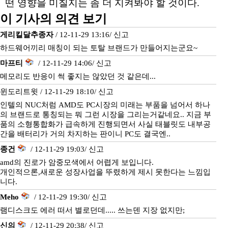
떤 영향을 미칠지는 좀 더 지켜봐야 할 것이다.
이 기사의 의견 보기
게리킬달추종자
/ 12-11-29 13:16/
신고
하드웨어끼리 매칭이 되는 토탈 브랜드가 만들어지는군요~
마프티
/ 12-11-29 14:06/
신고
메모리도 반응이 썩 좋지는 않았던 것 같은데...
윈도리트윗 / 12-11-29 18:10/
신고
인텔의 NUC처럼 AMD도 PC시장의 미래는 부품을 넘어서 하나
의 브랜드로 통칭되는 뭐 그런 시장을 그리는거같네요.. 지금 부
품의 소형통합화가 급속하게 진행되면서 사실 태블릿도 내부공
간을 배터리가 거의 차지하는 판이니 PC도 결국엔..
종건
/ 12-11-29 19:03/
신고
amd의 진로가 암중모색에서 어렵게 보입니다.
개인적으론,새로운 성장사업을 뚜렸하게 제시 못한다는 느낌입
니다.
Meho
/ 12-11-29 19:30/
신고
램디스크도 에러 떠서 별로던데..... 쓰는덴 지장 없지만;
신의
/ 12-11-29 20:38/
신고