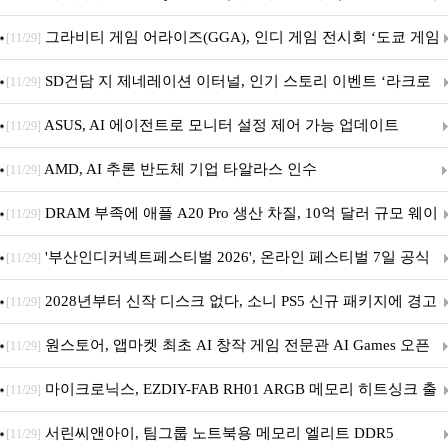
내 정식 출시
그라비티 게임 어라이즈(GGA), 인디 게임 전시회 ‘도쿄 게임
[11/29]
던전 13’ 참가!
SD건담 지 제네레이션 이터널, 인기 스토리 이벤트 ‘라크로
[11/29]
아의 용사’ 재개최 및 풍성한 기념 이벤트 실시!
ASUS, AI 에이전트로 모니터 설정 제어 가능 업데이트
[11/29]
AMD, AI 추론 반도체 기업 타알라스 인수
[11/29]
DRAM 부족에 애플 A20 Pro 생산 차질, 10억 달러 규모 웨이
[11/29]
퍼 대기
'부산인디커넥트페스티벌 2026', 온라인 페스티벌 7일 공식
[11/29]
개막... 22일간 진행
2028년부터 신작 디스크 없다, 소니 PS5 신규 패키지에 경고
[11/29]
문 추가
원스토어, 앱마켓 최초 AI 창작 게임 전문관 AI Games 오픈
[11/29]
마이크로닉스, EZDIY-FAB RH01 ARGB 메모리 히트싱크 출
[11/29]
시
서린씨앤아이, 팀그룹 노트북용 메모리 엘리트 DDR5
[11/29]