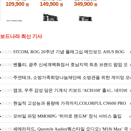
보드나라 최신 기사
STCOM, ROG 20주년 기념 플래그십 메인보드 ASUS ROG
[11/29]
Crosshair X870E EDITION 20 국내 출시 예정
벤틀리, 광주 신세계백화점서 호남지역 최초 브랜드 팝업 오
[11/29]
픈
주연테크, 소방가족희망나눔재단에 소방관을 위한 게이밍 모
[11/29]
니터·스마트 펫 침대 기부
앱코, 우주 감성 담은 기계식 키보드 'ACH108' 출시.. 네이버
[11/29]
브랜드데이 기획전 진행
현실적 고성능과 용량에 가격까지,COLORFUL CN600 PRO
[11/29]
M.2 NVMe 디앤디컴 1TB
모바일 파밍 MMORPG ‘히어로 랜드M’ 정식 서비스 돌입
[11/29]
셰에라자드, Questyle Audio(퀘스타일 오디오) 'M18i Max' 국
[11/29]