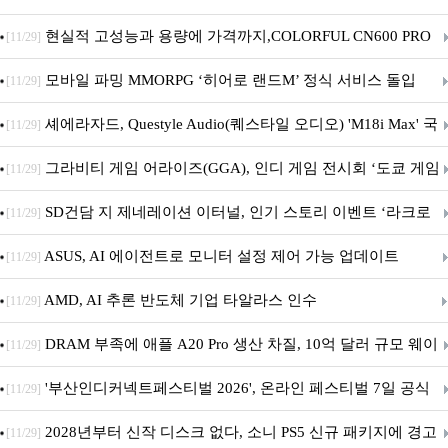
브랜드데이 기획전 진행
현실적 고성능과 용량에 가격까지,COLORFUL CN600 PRO
[11/29]
M.2 NVMe 디앤디컴 1TB
모바일 파밍 MMORPG ‘히어로 랜드M’ 정식 서비스 돌입
[11/29]
셰에라자드, Questyle Audio(퀘스타일 오디오) 'M18i Max' 국
[11/29]
내 정식 출시
그라비티 게임 어라이즈(GGA), 인디 게임 전시회 ‘도쿄 게임
[11/29]
던전 13’ 참가!
SD건담 지 제네레이션 이터널, 인기 스토리 이벤트 ‘라크로
[11/29]
아의 용사’ 재개최 및 풍성한 기념 이벤트 실시!
ASUS, AI 에이전트로 모니터 설정 제어 가능 업데이트
[11/29]
AMD, AI 추론 반도체 기업 타알라스 인수
[11/29]
DRAM 부족에 애플 A20 Pro 생산 차질, 10억 달러 규모 웨이
[11/29]
퍼 대기
'부산인디커넥트페스티벌 2026', 온라인 페스티벌 7일 공식
[11/29]
개막... 22일간 진행
2028년부터 신작 디스크 없다, 소니 PS5 신규 패키지에 경고
[11/29]