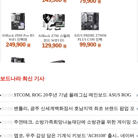
보드나라 최신 기사
STCOM, ROG 20주년 기념 플래그십 메인보드 ASUS ROG
[11/29]
Crosshair X870E EDITION 20 국내 출시 예정
벤틀리, 광주 신세계백화점서 호남지역 최초 브랜드 팝업 오
[11/29]
픈
주연테크, 소방가족희망나눔재단에 소방관을 위한 게이밍 모
[11/29]
니터·스마트 펫 침대 기부
앱코, 우주 감성 담은 기계식 키보드 'ACH108' 출시.. 네이버
[11/29]