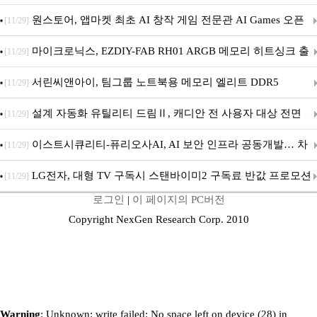
문 추가
원스토어, 앱마켓 최초 AI 창작 게임 전문관 AI Games 오픈
[11/29]
마이크로닉스, EZDIY-FAB RH01 ARGB 메모리 히트싱크 출
[11/29]
시
서린씨앤아이, 팀그룹 노트북용 메모리 엘리트 DDR5
[11/29]
5600MHz 16GB 출시
설계 자동화 유틸리티 드림Ⅱ, 캐디안 전 사용자 대상 전면
[11/29]
무상 배포
이스트시큐리티-퓨리오사AI, AI 보안 인프라 공동개발… 차
[11/29]
세대 AI 보안 플랫폼 구축
LG전자, 대형 TV 구독시 스탠바이미2 구독료 반값 프로모션
[11/29]
로그인
|
이 페이지의 PC버전
Copyright NexGen Research Corp. 2010
Warning
: Unknown: write failed: No space left on device (28) in