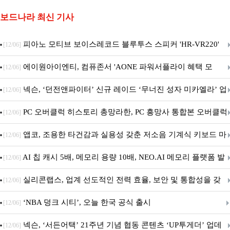
보드나라 최신 기사
피아노 모티브 보이스레코드 블루투스 스피커 'HR-VR220'
[12/06]
출시
에이원아이엔티, 컴퓨존서 'AONE 파워서플라이 혜택 모
[12/06]
음.ZIP' 이벤트 진행
넥슨, ‘던전앤파이터’ 신규 레이드 ‘무너진 성자 미카엘라’ 업
[12/06]
데이트!
PC 오버클럭 히스토리 총망라한, PC 흥망사 통합본 오버클럭
[12/06]
특집(1-4편)
앱코, 조용한 타건감과 실용성 갖춘 저소음 기계식 키보드 마
[12/06]
우스 세트 'KM580' 출시
AI 칩 캐시 5배, 메모리 용량 10배, NEO.AI 메모리 플랫폼 발
[12/06]
표
실리콘랩스, 업계 선도적인 전력 효율, 보안 및 통합성을 갖
[12/06]
춘 초저전력 블루투스 LE SoC ‘BG2B’ 공개
‘NBA 덩크 시티’, 오늘 한국 공식 출시
[12/06]
넥슨, ‘서든어택’ 21주년 기념 협동 콘텐츠 ‘UP투게더’ 업데
[12/06]