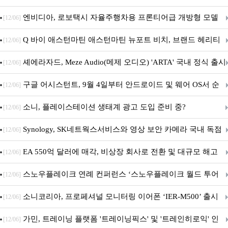
이트
엔비디아, 로보택시 자율주행차용 프론티어급 개방형 모델
[12/06]
‘알파마요 2 슈퍼’ 상업적 이용 가능
Q 바이 애스턴마틴 애스턴마틴 뉴포트 비치, 브랜드 헤리티
[12/06]
지 담은 ‘헤리티지 에디션 컬렉션’ 공개
셰에라자드, Meze Audio(메제 오디오) 'ARTA' 국내 정식 출시
[12/06]
구글 어시스턴트, 9월 4일부터 안드로이드 및 웨어 OS서 순
[12/06]
차 서비스 종료
소니, 플레이스테이션 생태계 광고 도입 준비 중?
[12/06]
Synology, SK네트웍스서비스와 영상 보안 카메라 국내 독점
[12/06]
판매 파트너십 체결
EA 550억 달러에 매각, 비상장 회사로 전환 및 대규모 해고
[12/06]
전망
스노우플레이크 연례 컨퍼런스 ‘스노우플레이크 월드 투어
[12/06]
서울’ 개최
소니코리아, 프로페셔널 모니터링 이어폰 ‘IER-M500’ 출시
[12/06]
가민, 트레이닝 플랫폼 '트레이닝픽스' 및 '트레인히로익' 인
[12/06]