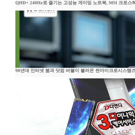
QHD+ 240Hz로 즐기는 고성능 게이밍 노트북, MSI 크로스헤어 
90년대 인터넷 붐과 닷컴 버블이 불러온 썬마이크로시스템즈 전성