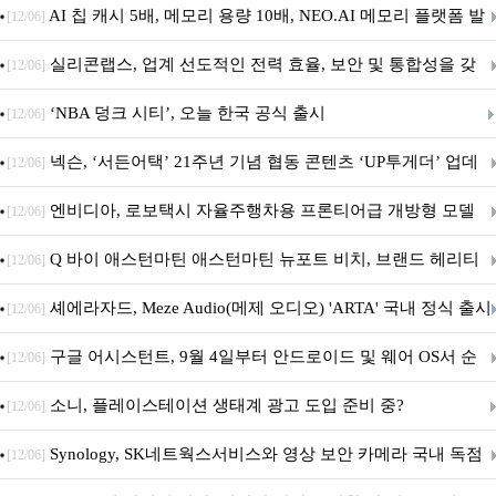
우스 세트 'KM580' 출시
AI 칩 캐시 5배, 메모리 용량 10배, NEO.AI 메모리 플랫폼 발
[12/06]
표
실리콘랩스, 업계 선도적인 전력 효율, 보안 및 통합성을 갖
[12/06]
춘 초저전력 블루투스 LE SoC ‘BG2B’ 공개
‘NBA 덩크 시티’, 오늘 한국 공식 출시
[12/06]
넥슨, ‘서든어택’ 21주년 기념 협동 콘텐츠 ‘UP투게더’ 업데
[12/06]
이트
엔비디아, 로보택시 자율주행차용 프론티어급 개방형 모델
[12/06]
‘알파마요 2 슈퍼’ 상업적 이용 가능
Q 바이 애스턴마틴 애스턴마틴 뉴포트 비치, 브랜드 헤리티
[12/06]
지 담은 ‘헤리티지 에디션 컬렉션’ 공개
셰에라자드, Meze Audio(메제 오디오) 'ARTA' 국내 정식 출시
[12/06]
구글 어시스턴트, 9월 4일부터 안드로이드 및 웨어 OS서 순
[12/06]
차 서비스 종료
소니, 플레이스테이션 생태계 광고 도입 준비 중?
[12/06]
Synology, SK네트웍스서비스와 영상 보안 카메라 국내 독점
[12/06]