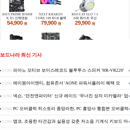
보드나라 최신 기사
피아노 모티브 보이스레코드 블루투스 스피커 'HR-VR220'
[12/06]
출시
에이원아이엔티, 컴퓨존서 'AONE 파워서플라이 혜택 모
[12/06]
음.ZIP' 이벤트 진행
넥슨, ‘던전앤파이터’ 신규 레이드 ‘무너진 성자 미카엘라’ 업
[12/06]
데이트!
PC 오버클럭 히스토리 총망라한, PC 흥망사 통합본 오버클럭
[12/06]
특집(1-4편)
앱코, 조용한 타건감과 실용성 갖춘 저소음 기계식 키보드 마
[12/06]