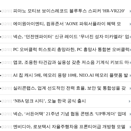
피아노 모티브 보이스레코드 블루투스 스피커 'HR-VR220'
[12/11]
출시
에이원아이엔티, 컴퓨존서 'AONE 파워서플라이 혜택 모
[12/11]
음.ZIP' 이벤트 진행
넥슨, ‘던전앤파이터’ 신규 레이드 ‘무너진 성자 미카엘라’ 업
[12/11]
데이트!
PC 오버클럭 히스토리 총망라한, PC 흥망사 통합본 오버클럭
[12/11]
특집(1-4편)
앱코, 조용한 타건감과 실용성 갖춘 저소음 기계식 키보드 마
[12/11]
우스 세트 'KM580' 출시
AI 칩 캐시 5배, 메모리 용량 10배, NEO.AI 메모리 플랫폼 발
[12/11]
표
실리콘랩스, 업계 선도적인 전력 효율, 보안 및 통합성을 갖
[12/11]
춘 초저전력 블루투스 LE SoC ‘BG2B’ 공개
‘NBA 덩크 시티’, 오늘 한국 공식 출시
[12/11]
넥슨, ‘서든어택’ 21주년 기념 협동 콘텐츠 ‘UP투게더’ 업데
[12/11]
이트
엔비디아, 로보택시 자율주행차용 프론티어급 개방형 모델
[12/11]