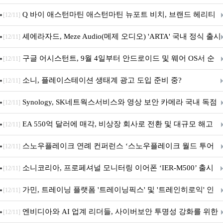
‘알파마요 2 슈퍼’ 상업적 이용 가능
Q 바이 애스턴마틴 애스턴마틴 뉴포트 비치, 브랜드 헤리티
[12/11]
지 담은 ‘헤리티지 에디션 컬렉션’ 공개
셰에라자드, Meze Audio(메제 오디오) 'ARTA' 국내 정식 출시
[12/11]
구글 어시스턴트, 9월 4일부터 안드로이드 및 웨어 OS서 순
[12/11]
차 서비스 종료
소니, 플레이스테이션 생태계 광고 도입 준비 중?
[12/11]
Synology, SK네트웍스서비스와 영상 보안 카메라 국내 독점
[12/11]
판매 파트너십 체결
EA 550억 달러에 매각, 비상장 회사로 전환 및 대규모 해고
[12/11]
전망
스노우플레이크 연례 컨퍼런스 ‘스노우플레이크 월드 투어
[12/11]
서울’ 개최
소니코리아, 프로페셔널 모니터링 이어폰 ‘IER-M500’ 출시
[12/11]
가민, 트레이닝 플랫폼 '트레이닝픽스' 및 '트레인히로익' 인
[12/11]
수로 선수와 코치에 맞춤형 훈련 지원 확대
엔비디아와 AI 업계 리더들, 사이버보안 투명성 강화를 위한
[12/11]