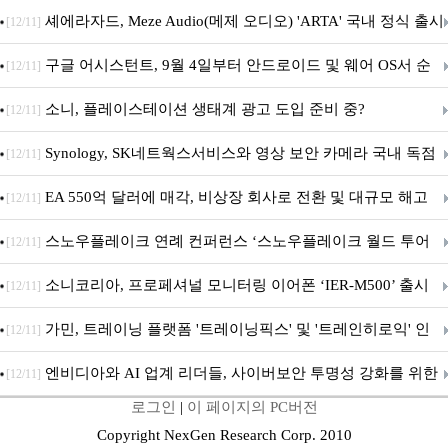
지 담은 ‘헤리티지 에디션 컬렉션’ 공개
셰에라자드, Meze Audio(메제 오디오) 'ARTA' 국내 정식 출시
[12/11]
구글 어시스턴트, 9월 4일부터 안드로이드 및 웨어 OS서 순
[12/11]
차 서비스 종료
소니, 플레이스테이션 생태계 광고 도입 준비 중?
[12/11]
Synology, SK네트웍스서비스와 영상 보안 카메라 국내 독점
[12/11]
판매 파트너십 체결
EA 550억 달러에 매각, 비상장 회사로 전환 및 대규모 해고
[12/11]
전망
스노우플레이크 연례 컨퍼런스 ‘스노우플레이크 월드 투어
[12/11]
서울’ 개최
소니코리아, 프로페셔널 모니터링 이어폰 ‘IER-M500’ 출시
[12/11]
가민, 트레이닝 플랫폼 '트레이닝픽스' 및 '트레인히로익' 인
[12/11]
수로 선수와 코치에 맞춤형 훈련 지원 확대
엔비디아와 AI 업계 리더들, 사이버보안 투명성 강화를 위한
[12/11]
로그인
|
이 페이지의 PC버전
SAFE 가이드라인 제안
Copyright NexGen Research Corp. 2010