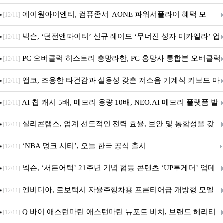
출시
에이원아이엔티, 컴퓨존서 'AONE 파워서플라이 혜택 모
[12/11]
음.ZIP' 이벤트 진행
넥슨, ‘던전앤파이터’ 신규 레이드 ‘무너진 성자 미카엘라’ 업
[12/11]
데이트!
PC 오버클럭 히스토리 총망라한, PC 흥망사 통합본 오버클럭
[12/11]
특집(1-4편)
앱코, 조용한 타건감과 실용성 갖춘 저소음 기계식 키보드 마
[12/11]
우스 세트 'KM580' 출시
AI 칩 캐시 5배, 메모리 용량 10배, NEO.AI 메모리 플랫폼 발
[12/11]
표
실리콘랩스, 업계 선도적인 전력 효율, 보안 및 통합성을 갖
[12/11]
춘 초저전력 블루투스 LE SoC ‘BG2B’ 공개
‘NBA 덩크 시티’, 오늘 한국 공식 출시
[12/11]
넥슨, ‘서든어택’ 21주년 기념 협동 콘텐츠 ‘UP투게더’ 업데
[12/11]
이트
엔비디아, 로보택시 자율주행차용 프론티어급 개방형 모델
[12/11]
‘알파마요 2 슈퍼’ 상업적 이용 가능
Q 바이 애스턴마틴 애스턴마틴 뉴포트 비치, 브랜드 헤리티
[12/11]