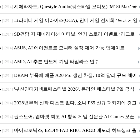
셰에라자드, Questyle Audio(퀘스타일 오디오) 'M18i Max' 국
[12/14]
내 정식 출시
그라비티 게임 어라이즈(GGA), 인디 게임 전시회 ‘도쿄 게임
[12/14]
던전 13’ 참가!
SD건담 지 제네레이션 이터널, 인기 스토리 이벤트 ‘라크로
[12/14]
아의 용사’ 재개최 및 풍성한 기념 이벤트 실시!
ASUS, AI 에이전트로 모니터 설정 제어 가능 업데이트
[12/14]
AMD, AI 추론 반도체 기업 타알라스 인수
[12/14]
DRAM 부족에 애플 A20 Pro 생산 차질, 10억 달러 규모 웨이
[12/14]
퍼 대기
'부산인디커넥트페스티벌 2026', 온라인 페스티벌 7일 공식
[12/14]
개막... 22일간 진행
2028년부터 신작 디스크 없다, 소니 PS5 신규 패키지에 경고
[12/14]
문 추가
원스토어, 앱마켓 최초 AI 창작 게임 전문관 AI Games 오픈
[12/14]
마이크로닉스, EZDIY-FAB RH01 ARGB 메모리 히트싱크 출
[12/14]