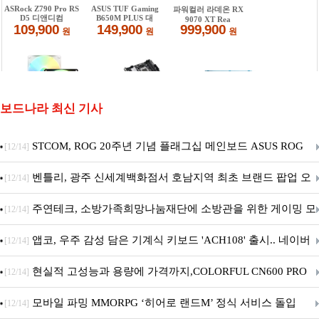
보드나라 최신 기사
STCOM, ROG 20주년 기념 플래그십 메인보드 ASUS ROG
[12/14]
Crosshair X870E EDITION 20 국내 출시 예정
벤틀리, 광주 신세계백화점서 호남지역 최초 브랜드 팝업 오
[12/14]
픈
주연테크, 소방가족희망나눔재단에 소방관을 위한 게이밍 모
[12/14]
니터·스마트 펫 침대 기부
앱코, 우주 감성 담은 기계식 키보드 'ACH108' 출시.. 네이버
[12/14]
브랜드데이 기획전 진행
현실적 고성능과 용량에 가격까지,COLORFUL CN600 PRO
[12/14]
M.2 NVMe 디앤디컴 1TB
모바일 파밍 MMORPG ‘히어로 랜드M’ 정식 서비스 돌입
[12/14]