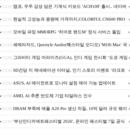
니터·스마트 펫 침대 기부
앱코, 우주 감성 담은 기계식 키보드 'ACH108' 출시.. 네이버
[12/20]
브랜드데이 기획전 진행
현실적 고성능과 용량에 가격까지,COLORFUL CN600 PRO
[12/20]
M.2 NVMe 디앤디컴 1TB
모바일 파밍 MMORPG ‘히어로 랜드M’ 정식 서비스 돌입
[12/20]
셰에라자드, Questyle Audio(퀘스타일 오디오) 'M18i Max' 국
[12/20]
내 정식 출시
그라비티 게임 어라이즈(GGA), 인디 게임 전시회 ‘도쿄 게임
[12/20]
던전 13’ 참가!
SD건담 지 제네레이션 이터널, 인기 스토리 이벤트 ‘라크로
[12/20]
아의 용사’ 재개최 및 풍성한 기념 이벤트 실시!
ASUS, AI 에이전트로 모니터 설정 제어 가능 업데이트
[12/20]
AMD, AI 추론 반도체 기업 타알라스 인수
[12/20]
DRAM 부족에 애플 A20 Pro 생산 차질, 10억 달러 규모 웨이
[12/20]
퍼 대기
'부산인디커넥트페스티벌 2026', 온라인 페스티벌 7일 공식
[12/20]