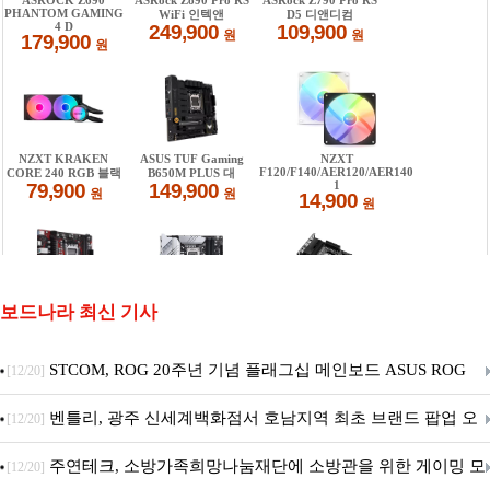
보드나라 최신 기사
STCOM, ROG 20주년 기념 플래그십 메인보드 ASUS ROG
[12/20]
Crosshair X870E EDITION 20 국내 출시 예정
벤틀리, 광주 신세계백화점서 호남지역 최초 브랜드 팝업 오
[12/20]
픈
주연테크, 소방가족희망나눔재단에 소방관을 위한 게이밍 모
[12/20]