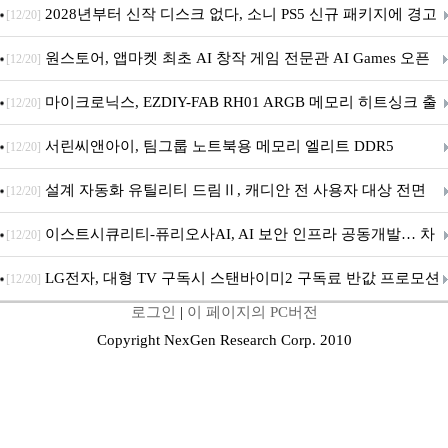
개막... 22일간 진행
2028년부터 신작 디스크 없다, 소니 PS5 신규 패키지에 경고
[12/20]
문 추가
원스토어, 앱마켓 최초 AI 창작 게임 전문관 AI Games 오픈
[12/20]
마이크로닉스, EZDIY-FAB RH01 ARGB 메모리 히트싱크 출
[12/20]
시
서린씨앤아이, 팀그룹 노트북용 메모리 엘리트 DDR5
[12/20]
5600MHz 16GB 출시
설계 자동화 유틸리티 드림Ⅱ, 캐디안 전 사용자 대상 전면
[12/20]
무상 배포
이스트시큐리티-퓨리오사AI, AI 보안 인프라 공동개발… 차
[12/20]
세대 AI 보안 플랫폼 구축
LG전자, 대형 TV 구독시 스탠바이미2 구독료 반값 프로모션
[12/20]
로그인
|
이 페이지의 PC버전
Copyright NexGen Research Corp. 2010