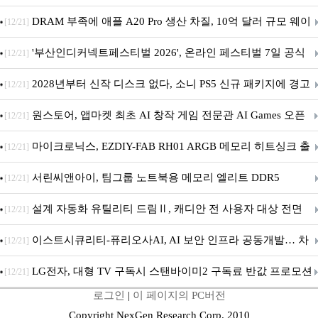
DRAM 부족에 애플 A20 Pro 생산 차질, 10억 달러 규모 웨이
[12/21]
퍼 대기
'부산인디커넥트페스티벌 2026', 온라인 페스티벌 7일 공식
[12/21]
개막... 22일간 진행
2028년부터 신작 디스크 없다, 소니 PS5 신규 패키지에 경고
[12/21]
문 추가
원스토어, 앱마켓 최초 AI 창작 게임 전문관 AI Games 오픈
[12/21]
마이크로닉스, EZDIY-FAB RH01 ARGB 메모리 히트싱크 출
[12/21]
시
서린씨앤아이, 팀그룹 노트북용 메모리 엘리트 DDR5
[12/21]
5600MHz 16GB 출시
설계 자동화 유틸리티 드림Ⅱ, 캐디안 전 사용자 대상 전면
[12/21]
무상 배포
이스트시큐리티-퓨리오사AI, AI 보안 인프라 공동개발… 차
[12/21]
세대 AI 보안 플랫폼 구축
LG전자, 대형 TV 구독시 스탠바이미2 구독료 반값 프로모션
[12/21]
로그인
|
이 페이지의 PC버전
Copyright NexGen Research Corp. 2010