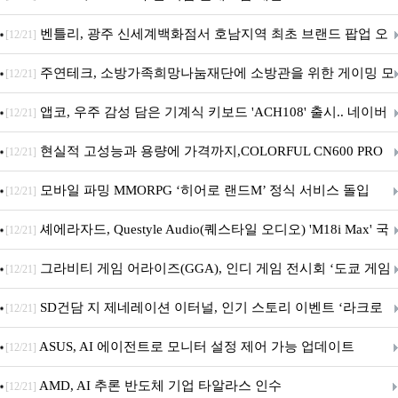
Crosshair X870E EDITION 20 국내 출시 예정
벤틀리, 광주 신세계백화점서 호남지역 최초 브랜드 팝업 오
[12/21]
픈
주연테크, 소방가족희망나눔재단에 소방관을 위한 게이밍 모
[12/21]
니터·스마트 펫 침대 기부
앱코, 우주 감성 담은 기계식 키보드 'ACH108' 출시.. 네이버
[12/21]
브랜드데이 기획전 진행
현실적 고성능과 용량에 가격까지,COLORFUL CN600 PRO
[12/21]
M.2 NVMe 디앤디컴 1TB
모바일 파밍 MMORPG ‘히어로 랜드M’ 정식 서비스 돌입
[12/21]
셰에라자드, Questyle Audio(퀘스타일 오디오) 'M18i Max' 국
[12/21]
내 정식 출시
그라비티 게임 어라이즈(GGA), 인디 게임 전시회 ‘도쿄 게임
[12/21]
던전 13’ 참가!
SD건담 지 제네레이션 이터널, 인기 스토리 이벤트 ‘라크로
[12/21]
아의 용사’ 재개최 및 풍성한 기념 이벤트 실시!
ASUS, AI 에이전트로 모니터 설정 제어 가능 업데이트
[12/21]
AMD, AI 추론 반도체 기업 타알라스 인수
[12/21]