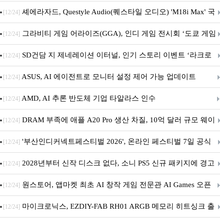
셰에라자드, Questyle Audio(퀘스타일 오디오) 'M18i Max' 국
[12/24]
내 정식 출시
그라비티 게임 어라이즈(GGA), 인디 게임 전시회 ‘도쿄 게임
[12/24]
던전 13’ 참가!
SD건담 지 제네레이션 이터널, 인기 스토리 이벤트 ‘라크로
[12/24]
아의 용사’ 재개최 및 풍성한 기념 이벤트 실시!
ASUS, AI 에이전트로 모니터 설정 제어 가능 업데이트
[12/24]
AMD, AI 추론 반도체 기업 타알라스 인수
[12/24]
DRAM 부족에 애플 A20 Pro 생산 차질, 10억 달러 규모 웨이
[12/24]
퍼 대기
'부산인디커넥트페스티벌 2026', 온라인 페스티벌 7일 공식
[12/24]
개막... 22일간 진행
2028년부터 신작 디스크 없다, 소니 PS5 신규 패키지에 경고
[12/24]
문 추가
원스토어, 앱마켓 최초 AI 창작 게임 전문관 AI Games 오픈
[12/24]
마이크로닉스, EZDIY-FAB RH01 ARGB 메모리 히트싱크 출
[12/24]