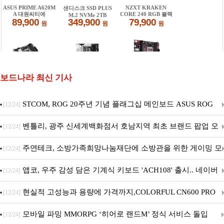
보드나라 최신 기사
STCOM, ROG 20주년 기념 플래그십 메인보드 ASUS ROG
[12/24]
Crosshair X870E EDITION 20 국내 출시 예정
벤틀리, 광주 신세계백화점서 호남지역 최초 브랜드 팝업 오
[12/24]
픈
주연테크, 소방가족희망나눔재단에 소방관을 위한 게이밍 모
[12/24]
니터·스마트 펫 침대 기부
앱코, 우주 감성 담은 기계식 키보드 'ACH108' 출시.. 네이버
[12/24]
브랜드데이 기획전 진행
현실적 고성능과 용량에 가격까지,COLORFUL CN600 PRO
[12/24]
M.2 NVMe 디앤디컴 1TB
모바일 파밍 MMORPG ‘히어로 랜드M’ 정식 서비스 돌입
[12/24]