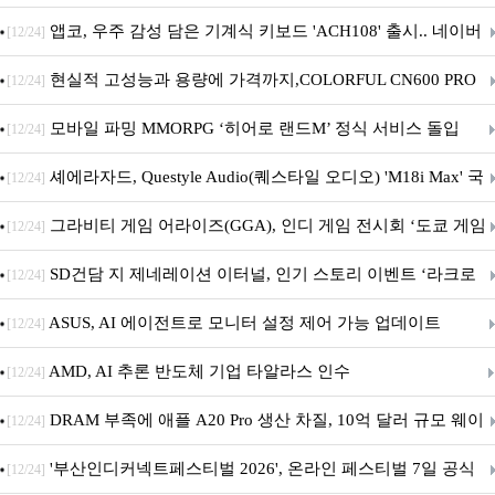
니터·스마트 펫 침대 기부
앱코, 우주 감성 담은 기계식 키보드 'ACH108' 출시.. 네이버
[12/24]
브랜드데이 기획전 진행
현실적 고성능과 용량에 가격까지,COLORFUL CN600 PRO
[12/24]
M.2 NVMe 디앤디컴 1TB
모바일 파밍 MMORPG ‘히어로 랜드M’ 정식 서비스 돌입
[12/24]
셰에라자드, Questyle Audio(퀘스타일 오디오) 'M18i Max' 국
[12/24]
내 정식 출시
그라비티 게임 어라이즈(GGA), 인디 게임 전시회 ‘도쿄 게임
[12/24]
던전 13’ 참가!
SD건담 지 제네레이션 이터널, 인기 스토리 이벤트 ‘라크로
[12/24]
아의 용사’ 재개최 및 풍성한 기념 이벤트 실시!
ASUS, AI 에이전트로 모니터 설정 제어 가능 업데이트
[12/24]
AMD, AI 추론 반도체 기업 타알라스 인수
[12/24]
DRAM 부족에 애플 A20 Pro 생산 차질, 10억 달러 규모 웨이
[12/24]
퍼 대기
'부산인디커넥트페스티벌 2026', 온라인 페스티벌 7일 공식
[12/24]