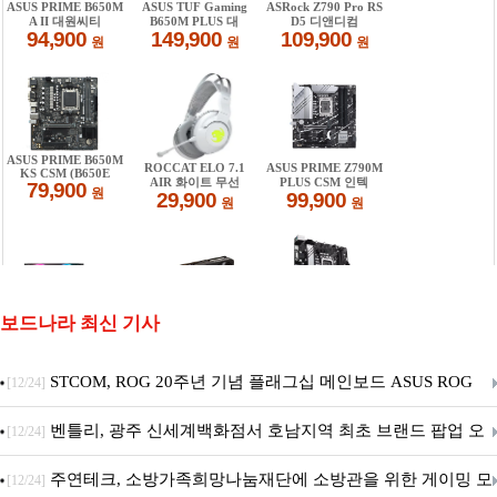
보드나라 최신 기사
STCOM, ROG 20주년 기념 플래그십 메인보드 ASUS ROG
[12/24]
Crosshair X870E EDITION 20 국내 출시 예정
벤틀리, 광주 신세계백화점서 호남지역 최초 브랜드 팝업 오
[12/24]
픈
주연테크, 소방가족희망나눔재단에 소방관을 위한 게이밍 모
[12/24]