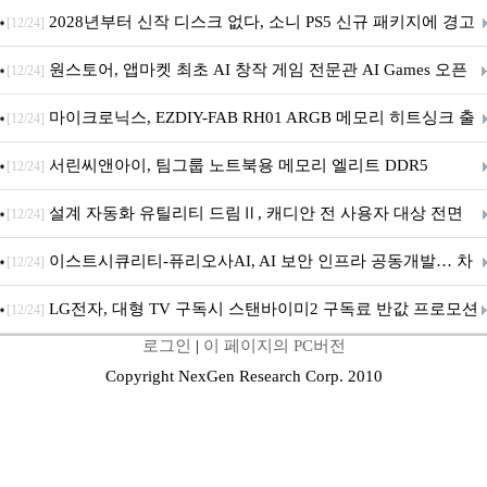
개막... 22일간 진행
2028년부터 신작 디스크 없다, 소니 PS5 신규 패키지에 경고
[12/24]
문 추가
원스토어, 앱마켓 최초 AI 창작 게임 전문관 AI Games 오픈
[12/24]
마이크로닉스, EZDIY-FAB RH01 ARGB 메모리 히트싱크 출
[12/24]
시
서린씨앤아이, 팀그룹 노트북용 메모리 엘리트 DDR5
[12/24]
5600MHz 16GB 출시
설계 자동화 유틸리티 드림Ⅱ, 캐디안 전 사용자 대상 전면
[12/24]
무상 배포
이스트시큐리티-퓨리오사AI, AI 보안 인프라 공동개발… 차
[12/24]
세대 AI 보안 플랫폼 구축
LG전자, 대형 TV 구독시 스탠바이미2 구독료 반값 프로모션
[12/24]
로그인
|
이 페이지의 PC버전
Copyright NexGen Research Corp. 2010