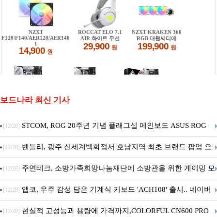
보드나라 최신 기사
STCOM, ROG 20주년 기념 플래그십 메인보드 ASUS ROG
[12/28]
Crosshair X870E EDITION 20 국내 출시 예정
벤틀리, 광주 신세계백화점서 호남지역 최초 브랜드 팝업 오
[12/28]
픈
주연테크, 소방가족희망나눔재단에 소방관을 위한 게이밍 모
[12/28]
니터·스마트 펫 침대 기부
앱코, 우주 감성 담은 기계식 키보드 'ACH108' 출시.. 네이버
[12/28]
브랜드데이 기획전 진행
현실적 고성능과 용량에 가격까지,COLORFUL CN600 PRO
[12/28]