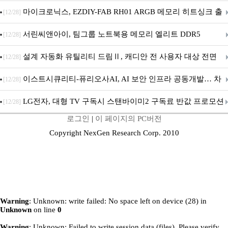
마이크로닉스, EZDIY-FAB RH01 ARGB 메모리 히트싱크 출
[12/28]
시
서린씨앤아이, 팀그룹 노트북용 메모리 엘리트 DDR5
[12/28]
5600MHz 16GB 출시
설계 자동화 유틸리티 드림Ⅱ, 캐디안 전 사용자 대상 전면
[12/28]
무상 배포
이스트시큐리티-퓨리오사AI, AI 보안 인프라 공동개발… 차
[12/28]
세대 AI 보안 플랫폼 구축
LG전자, 대형 TV 구독시 스탠바이미2 구독료 반값 프로모션
[12/28]
로그인
|
이 페이지의 PC버전
Copyright NexGen Research Corp. 2010
Warning
: Unknown: write failed: No space left on device (28) in
Unknown
on line
0
Warning
: Unknown: Failed to write session data (files). Please verify