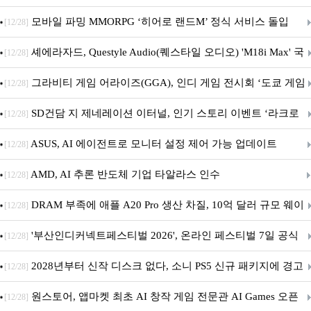
M.2 NVMe 디앤디컴 1TB
모바일 파밍 MMORPG ‘히어로 랜드M’ 정식 서비스 돌입
[12/28]
셰에라자드, Questyle Audio(퀘스타일 오디오) 'M18i Max' 국
[12/28]
내 정식 출시
그라비티 게임 어라이즈(GGA), 인디 게임 전시회 ‘도쿄 게임
[12/28]
던전 13’ 참가!
SD건담 지 제네레이션 이터널, 인기 스토리 이벤트 ‘라크로
[12/28]
아의 용사’ 재개최 및 풍성한 기념 이벤트 실시!
ASUS, AI 에이전트로 모니터 설정 제어 가능 업데이트
[12/28]
AMD, AI 추론 반도체 기업 타알라스 인수
[12/28]
DRAM 부족에 애플 A20 Pro 생산 차질, 10억 달러 규모 웨이
[12/28]
퍼 대기
'부산인디커넥트페스티벌 2026', 온라인 페스티벌 7일 공식
[12/28]
개막... 22일간 진행
2028년부터 신작 디스크 없다, 소니 PS5 신규 패키지에 경고
[12/28]
문 추가
원스토어, 앱마켓 최초 AI 창작 게임 전문관 AI Games 오픈
[12/28]