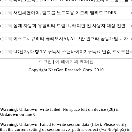
[12/28]
시
서린씨앤아이, 팀그룹 노트북용 메모리 엘리트 DDR5
[12/28]
5600MHz 16GB 출시
설계 자동화 유틸리티 드림Ⅱ, 캐디안 전 사용자 대상 전면
[12/28]
무상 배포
이스트시큐리티-퓨리오사AI, AI 보안 인프라 공동개발… 차
[12/28]
세대 AI 보안 플랫폼 구축
LG전자, 대형 TV 구독시 스탠바이미2 구독료 반값 프로모션
[12/28]
로그인
|
이 페이지의 PC버전
Copyright NexGen Research Corp. 2010
Warning
: Unknown: write failed: No space left on device (28) in
Unknown
on line
0
Warning
: Unknown: Failed to write session data (files). Please verify
that the current setting of session.save_path is correct (/var/lib/php5) in