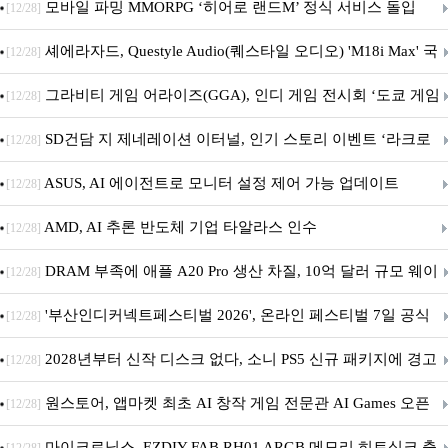
M.2 NVMe 디앤디컴 1TB
모바일 파밍 MMORPG ‘히어로 랜드M’ 정식 서비스 돌입
[12/28]
셰에라자드, Questyle Audio(퀘스타일 오디오) 'M18i Max' 국
[12/28]
내 정식 출시
그라비티 게임 어라이즈(GGA), 인디 게임 전시회 ‘도쿄 게임
[12/28]
던전 13’ 참가!
SD건담 지 제네레이션 이터널, 인기 스토리 이벤트 ‘라크로
[12/28]
아의 용사’ 재개최 및 풍성한 기념 이벤트 실시!
ASUS, AI 에이전트로 모니터 설정 제어 가능 업데이트
[12/28]
AMD, AI 추론 반도체 기업 타알라스 인수
[12/28]
DRAM 부족에 애플 A20 Pro 생산 차질, 10억 달러 규모 웨이
[12/28]
퍼 대기
'부산인디커넥트페스티벌 2026', 온라인 페스티벌 7일 공식
[12/28]
개막... 22일간 진행
2028년부터 신작 디스크 없다, 소니 PS5 신규 패키지에 경고
[12/28]
문 추가
원스토어, 앱마켓 최초 AI 창작 게임 전문관 AI Games 오픈
[12/28]
마이크로닉스, EZDIY-FAB RH01 ARGB 메모리 히트싱크 출