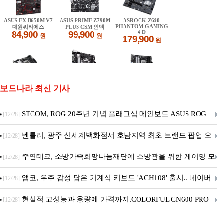
보드나라 최신 기사
STCOM, ROG 20주년 기념 플래그십 메인보드 ASUS ROG
[12/28]
Crosshair X870E EDITION 20 국내 출시 예정
벤틀리, 광주 신세계백화점서 호남지역 최초 브랜드 팝업 오
[12/28]
픈
주연테크, 소방가족희망나눔재단에 소방관을 위한 게이밍 모
[12/28]
니터·스마트 펫 침대 기부
앱코, 우주 감성 담은 기계식 키보드 'ACH108' 출시.. 네이버
[12/28]
브랜드데이 기획전 진행
현실적 고성능과 용량에 가격까지,COLORFUL CN600 PRO
[12/28]