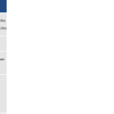
Hz)
GHz)
der