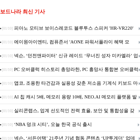
보드나라 최신 기사
피아노 모티브 보이스레코드 블루투스 스피커 'HR-VR220'
[01/10]
출시
에이원아이엔티, 컴퓨존서 'AONE 파워서플라이 혜택 모
[01/10]
음.ZIP' 이벤트 진행
넥슨, ‘던전앤파이터’ 신규 레이드 ‘무너진 성자 미카엘라’ 업
[01/10]
데이트!
PC 오버클럭 히스토리 총망라한, PC 흥망사 통합본 오버클럭
[01/10]
특집(1-4편)
앱코, 조용한 타건감과 실용성 갖춘 저소음 기계식 키보드 마
[01/10]
우스 세트 'KM580' 출시
AI 칩 캐시 5배, 메모리 용량 10배, NEO.AI 메모리 플랫폼 발
[01/10]
표
실리콘랩스, 업계 선도적인 전력 효율, 보안 및 통합성을 갖
[01/10]
춘 초저전력 블루투스 LE SoC ‘BG2B’ 공개
‘NBA 덩크 시티’, 오늘 한국 공식 출시
[01/10]
넥슨, ‘서든어택’ 21주년 기념 협동 콘텐츠 ‘UP투게더’ 업데
[01/10]