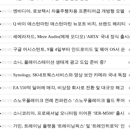
이트
엔비디아, 로보택시 자율주행차용 프론티어급 개방형 모델
[01/10]
‘알파마요 2 슈퍼’ 상업적 이용 가능
Q 바이 애스턴마틴 애스턴마틴 뉴포트 비치, 브랜드 헤리티
[01/10]
지 담은 ‘헤리티지 에디션 컬렉션’ 공개
셰에라자드, Meze Audio(메제 오디오) 'ARTA' 국내 정식 출시
[01/10]
구글 어시스턴트, 9월 4일부터 안드로이드 및 웨어 OS서 순
[01/10]
차 서비스 종료
소니, 플레이스테이션 생태계 광고 도입 준비 중?
[01/10]
Synology, SK네트웍스서비스와 영상 보안 카메라 국내 독점
[01/10]
판매 파트너십 체결
EA 550억 달러에 매각, 비상장 회사로 전환 및 대규모 해고
[01/10]
전망
스노우플레이크 연례 컨퍼런스 ‘스노우플레이크 월드 투어
[01/10]
서울’ 개최
소니코리아, 프로페셔널 모니터링 이어폰 ‘IER-M500’ 출시
[01/10]
가민, 트레이닝 플랫폼 '트레이닝픽스' 및 '트레인히로익' 인
[01/10]