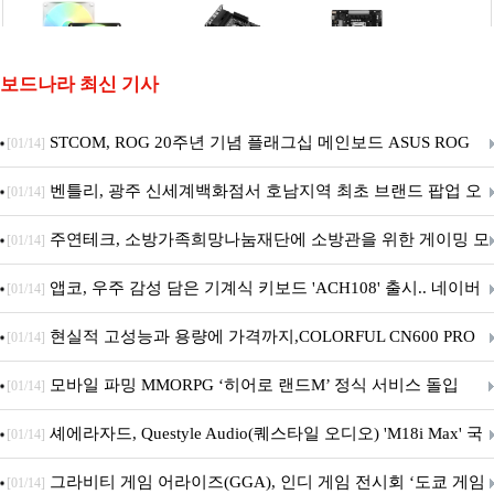
보드나라 최신 기사
STCOM, ROG 20주년 기념 플래그십 메인보드 ASUS ROG
[01/14]
Crosshair X870E EDITION 20 국내 출시 예정
벤틀리, 광주 신세계백화점서 호남지역 최초 브랜드 팝업 오
[01/14]
픈
주연테크, 소방가족희망나눔재단에 소방관을 위한 게이밍 모
[01/14]
니터·스마트 펫 침대 기부
앱코, 우주 감성 담은 기계식 키보드 'ACH108' 출시.. 네이버
[01/14]
브랜드데이 기획전 진행
현실적 고성능과 용량에 가격까지,COLORFUL CN600 PRO
[01/14]
M.2 NVMe 디앤디컴 1TB
모바일 파밍 MMORPG ‘히어로 랜드M’ 정식 서비스 돌입
[01/14]
셰에라자드, Questyle Audio(퀘스타일 오디오) 'M18i Max' 국
[01/14]
내 정식 출시
그라비티 게임 어라이즈(GGA), 인디 게임 전시회 ‘도쿄 게임
[01/14]