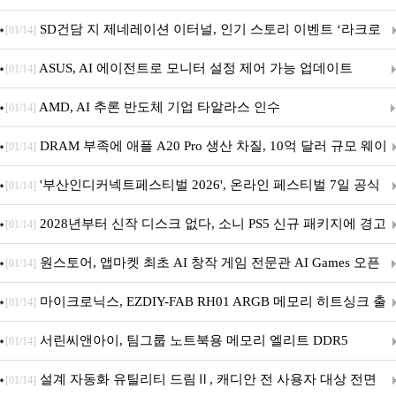
던전 13’ 참가!
SD건담 지 제네레이션 이터널, 인기 스토리 이벤트 ‘라크로
[01/14]
아의 용사’ 재개최 및 풍성한 기념 이벤트 실시!
ASUS, AI 에이전트로 모니터 설정 제어 가능 업데이트
[01/14]
AMD, AI 추론 반도체 기업 타알라스 인수
[01/14]
DRAM 부족에 애플 A20 Pro 생산 차질, 10억 달러 규모 웨이
[01/14]
퍼 대기
'부산인디커넥트페스티벌 2026', 온라인 페스티벌 7일 공식
[01/14]
개막... 22일간 진행
2028년부터 신작 디스크 없다, 소니 PS5 신규 패키지에 경고
[01/14]
문 추가
원스토어, 앱마켓 최초 AI 창작 게임 전문관 AI Games 오픈
[01/14]
마이크로닉스, EZDIY-FAB RH01 ARGB 메모리 히트싱크 출
[01/14]
시
서린씨앤아이, 팀그룹 노트북용 메모리 엘리트 DDR5
[01/14]
5600MHz 16GB 출시
설계 자동화 유틸리티 드림Ⅱ, 캐디안 전 사용자 대상 전면
[01/14]