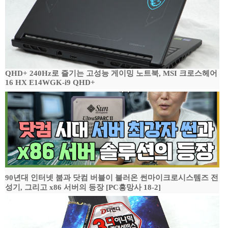
QHD+ 240Hz로 즐기는 고성능 게이밍 노트북, MSI 크로스헤어
16 HX E14WGK-i9 QHD+
90년대 인터넷 붐과 닷컴 버블이 불러온 썬마이크로시스템즈 전
성기, 그리고 x86 서버의 등장 [PC흥망사 18-2]