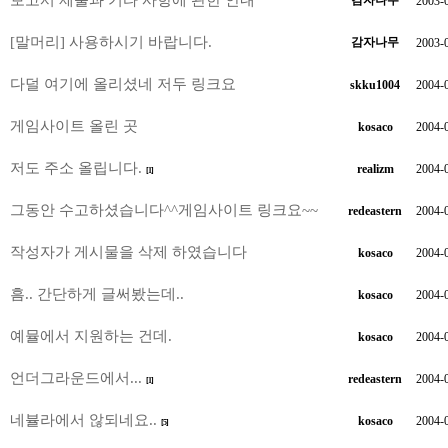
보고서 제출과 기타 사항에 관한 안내
감자나무
2003-
[말머리] 사용하시기 바랍니다.
감자나무
2003-
다덜 여기에 올리셨네 저두 링크요
skku1004
2004-
게임사이트 올린 곳
kosaco
2004-
저도 주소 올립니다.
realizm
2004-
[1]
그동안 수고하셨습니다^^게임사이트 링크요~~
redeastern
2004-
작성자가 게시물을 삭제 하였습니다
kosaco
2004-
흠.. 간단하게 글써봤는데..
kosaco
2004-
예뮬에서 지원하는 건데.
kosaco
2004-
언더그라운드에서...
redeastern
2004-
[1]
네뷸라에서 않되네요..
kosaco
2004-
[5]