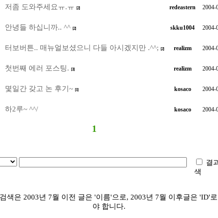
저좀 도와주세요ㅠ.ㅠ
redeastern
2004-
[2]
안녕들 하십니까.. ^^
skku1004
2004-
[2]
터보버튼.. 매뉴얼보셨으니 다들 아시겠지만 .^^;
realizm
2004-
[2]
첫번째 에러 포스팅.
realizm
2004-
[3]
몇일간 갖고 논 후기~
kosaco
2004-
[1]
하2루~ ^^/
kosaco
2004-
1
결과
색
검색은 2003년 7월 이전 글은 '이름'으로, 2003년 7월 이후글은 'ID
야 합니다.