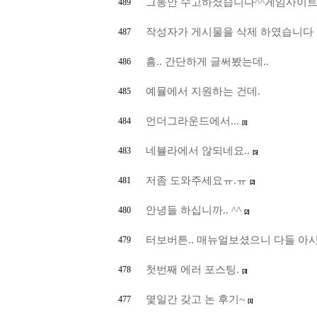
그동안 수고하셨습니다^^게임사이트
489
작성자가 게시물을 삭제 하였습니다
487
흠.. 간단하게 글써봤는데..
486
예뮬에서 지원하는 건데.
485
언더그라운드에서...
484
[1]
네뷸라에서 않되네요..
483
[5]
저좀 도와주세요ㅠ.ㅠ
481
[2]
안녕들 하십니까.. ^^
480
[2]
터보버튼.. 매뉴얼보셨으니 다들 아시겠
479
첫번째 에러 포스팅.
478
[3]
몇일간 갖고 논 후기~
477
[1]