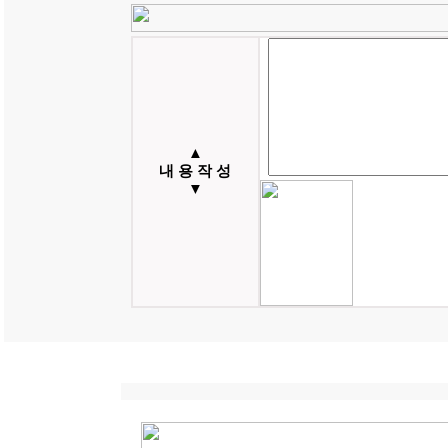
▲
내 용 작 성
▼