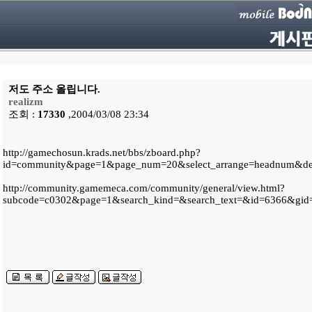
저도 주소 올립니다.
realizm
조회 :
17330
,2004/03/08 23:34
http://gamechosun.krads.net/bbs/zboard.php?
id=community&page=1&page_num=20&select_arrange=headnum&d
http://community.gamemeca.com/community/general/view.html?
subcode=c0302&page=1&search_kind=&search_text=&id=6366&gid