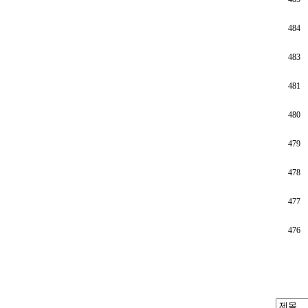
484
483
481
480
479
478
477
476