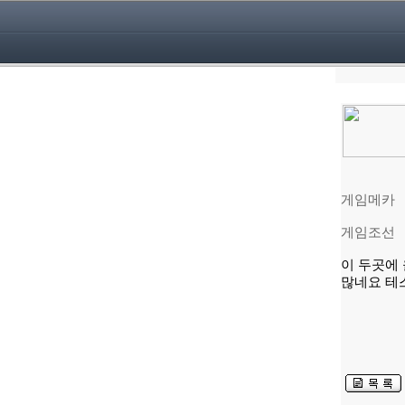
게임메카
게임조선
이 두곳에
많네요 테