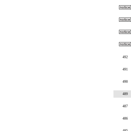
492
491
490
489
487
486
485