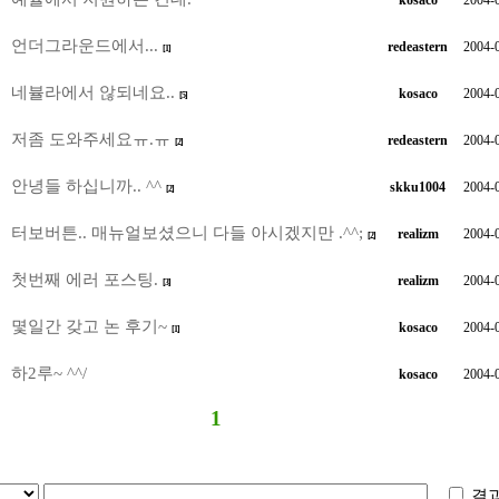
kosaco
2004-
언더그라운드에서...
redeastern
2004-
[1]
네뷸라에서 않되네요..
kosaco
2004-
[5]
저좀 도와주세요ㅠ.ㅠ
redeastern
2004-
[2]
안녕들 하십니까.. ^^
skku1004
2004-
[2]
터보버튼.. 매뉴얼보셨으니 다들 아시겠지만 .^^;
realizm
2004-
[2]
첫번째 에러 포스팅.
realizm
2004-
[3]
몇일간 갖고 논 후기~
kosaco
2004-
[1]
하2루~ ^^/
kosaco
2004-
1
결과