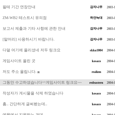
필테 기간 연장안내
감자나무
2003-
ZM-WB2 테스트시 유의점
하얀늑대
2003-
보고서 제출과 기타 사항에 관한 안내
감자나무
2003-
[말머리] 사용하시기 바랍니다.
감자나무
2003-
다덜 여기에 올리셨네 저두 링크요
skku1004
2004-
게임사이트 올린 곳
kosaco
2004-
저도 주소 올립니다.
realizm
2004-
[1]
그동안 수고하셨습니다^^게임사이트 링크요~~
redeastern
2004-
작성자가 게시물을 삭제 하였습니다
kosaco
2004-
흠.. 간단하게 글써봤는데..
kosaco
2004-
예뮬에서 지원하는 건데.