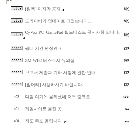
[필독] 마지막 공지
하
[2]
드라이버가 업데이트 되었습니다...
하
CyVox PC_GamePad 필드테스트 공지사항 입니다.
하
[4]
필테 기간 연장안내
감
ZM-WB2 테스트시 유의점
하
보고서 제출과 기타 사항에 관한 안내
감
[말머리] 사용하시기 바랍니다.
감
다덜 여기에 올리셨네 저두 링크요
492
skk
게임사이트 올린 곳
491
ko
저도 주소 올립니다.
490
re
[1]