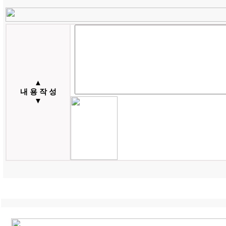
▲
내 용 작 성
▼