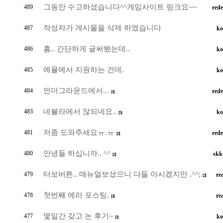
그동안 수고하셨습니다^^게임사이트 링크요~~
489
rede
작성자가 게시물을 삭제 하였습니다
487
ko
흠.. 간단하게 글써봤는데..
486
ko
예뮬에서 지원하는 건데.
485
ko
언더그라운드에서...
484
rede
[1]
네뷸라에서 않되네요..
483
ko
[5]
저좀 도와주세요ㅠ.ㅠ
481
rede
[2]
안녕들 하십니까.. ^^
480
skk
[2]
터보버튼.. 매뉴얼보셨으니 다들 아시겠지만 .^^;
479
re
[2]
첫번째 에러 포스팅.
478
re
[3]
몇일간 갖고 논 후기~
477
ko
[1]