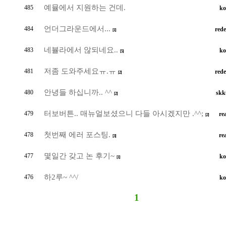
예뮬에서 지원하는 건데.
485
ko
언더그라운드에서...
484
rede
[1]
네뷸라에서 않되네요..
483
ko
[5]
저좀 도와주세요ㅠ.ㅠ
481
rede
[2]
안녕들 하십니까.. ^^
480
skk
[2]
터보버튼.. 매뉴얼보셨으니 다들 아시겠지만 .^^;
479
re
[2]
첫번째 에러 포스팅.
478
re
[3]
몇일간 갖고 논 후기~
477
ko
[1]
하2루~ ^^/
476
ko
1