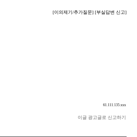
[이의제기/추가질문]
[부실답변 신고]
61.111.135.xxx
이글 광고글로 신고하기