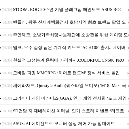
STCOM, ROG 20주년 기념 플래그십 메인보드 ASUS ROG
[01/30]
Crosshair X870E EDITION 20 국내 출시 예정
벤틀리, 광주 신세계백화점서 호남지역 최초 브랜드 팝업 오
[01/30]
픈
주연테크, 소방가족희망나눔재단에 소방관을 위한 게이밍 모
[01/30]
니터·스마트 펫 침대 기부
앱코, 우주 감성 담은 기계식 키보드 'ACH108' 출시.. 네이버
[01/30]
브랜드데이 기획전 진행
현실적 고성능과 용량에 가격까지,COLORFUL CN600 PRO
[01/30]
M.2 NVMe 디앤디컴 1TB
모바일 파밍 MMORPG ‘히어로 랜드M’ 정식 서비스 돌입
[01/30]
셰에라자드, Questyle Audio(퀘스타일 오디오) 'M18i Max' 국
[01/30]
내 정식 출시
그라비티 게임 어라이즈(GGA), 인디 게임 전시회 ‘도쿄 게임
[01/30]
던전 13’ 참가!
SD건담 지 제네레이션 이터널, 인기 스토리 이벤트 ‘라크로
[01/30]
아의 용사’ 재개최 및 풍성한 기념 이벤트 실시!
ASUS, AI 에이전트로 모니터 설정 제어 가능 업데이트
[01/30]