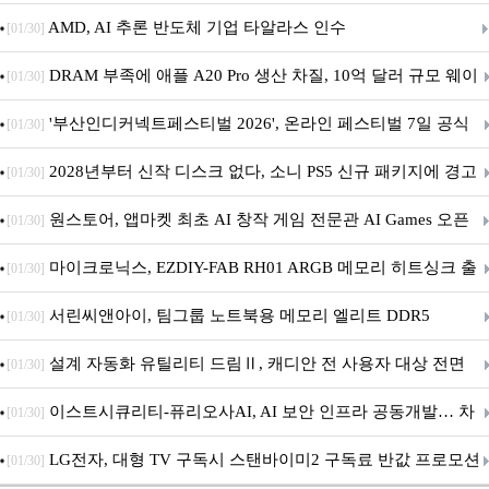
AMD, AI 추론 반도체 기업 타알라스 인수
[01/30]
DRAM 부족에 애플 A20 Pro 생산 차질, 10억 달러 규모 웨이
[01/30]
퍼 대기
'부산인디커넥트페스티벌 2026', 온라인 페스티벌 7일 공식
[01/30]
개막... 22일간 진행
2028년부터 신작 디스크 없다, 소니 PS5 신규 패키지에 경고
[01/30]
문 추가
원스토어, 앱마켓 최초 AI 창작 게임 전문관 AI Games 오픈
[01/30]
마이크로닉스, EZDIY-FAB RH01 ARGB 메모리 히트싱크 출
[01/30]
시
서린씨앤아이, 팀그룹 노트북용 메모리 엘리트 DDR5
[01/30]
5600MHz 16GB 출시
설계 자동화 유틸리티 드림Ⅱ, 캐디안 전 사용자 대상 전면
[01/30]
무상 배포
이스트시큐리티-퓨리오사AI, AI 보안 인프라 공동개발… 차
[01/30]
세대 AI 보안 플랫폼 구축
LG전자, 대형 TV 구독시 스탠바이미2 구독료 반값 프로모션
[01/30]