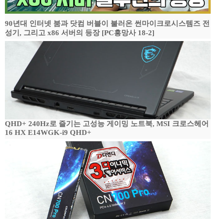
90년대 인터넷 붐과 닷컴 버블이 불러온 썬마이크로시스템즈 전
성기, 그리고 x86 서버의 등장 [PC흥망사 18-2]
QHD+ 240Hz로 즐기는 고성능 게이밍 노트북, MSI 크로스헤어
16 HX E14WGK-i9 QHD+