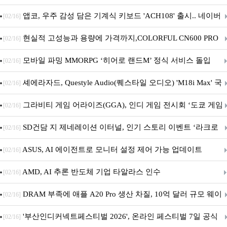
니터·스마트 펫 침대 기부
앱코, 우주 감성 담은 기계식 키보드 'ACH108' 출시.. 네이버
[02/16]
브랜드데이 기획전 진행
현실적 고성능과 용량에 가격까지,COLORFUL CN600 PRO
[02/16]
M.2 NVMe 디앤디컴 1TB
모바일 파밍 MMORPG ‘히어로 랜드M’ 정식 서비스 돌입
[02/16]
셰에라자드, Questyle Audio(퀘스타일 오디오) 'M18i Max' 국
[02/16]
내 정식 출시
그라비티 게임 어라이즈(GGA), 인디 게임 전시회 ‘도쿄 게임
[02/16]
던전 13’ 참가!
SD건담 지 제네레이션 이터널, 인기 스토리 이벤트 ‘라크로
[02/16]
아의 용사’ 재개최 및 풍성한 기념 이벤트 실시!
ASUS, AI 에이전트로 모니터 설정 제어 가능 업데이트
[02/16]
AMD, AI 추론 반도체 기업 타알라스 인수
[02/16]
DRAM 부족에 애플 A20 Pro 생산 차질, 10억 달러 규모 웨이
[02/16]
퍼 대기
'부산인디커넥트페스티벌 2026', 온라인 페스티벌 7일 공식
[02/16]