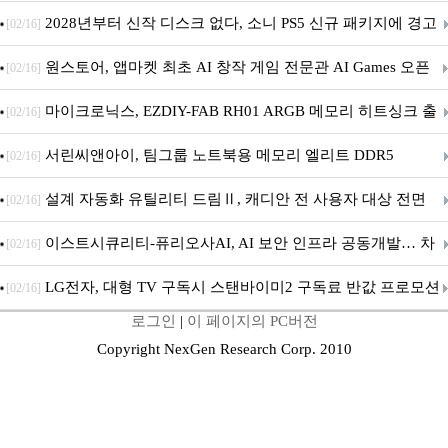
개막... 22일간 진행
2028년부터 신작 디스크 없다, 소니 PS5 신규 패키지에 경고
[02/16]
문 추가
원스토어, 앱마켓 최초 AI 창작 게임 전문관 AI Games 오픈
[02/16]
마이크로닉스, EZDIY-FAB RH01 ARGB 메모리 히트싱크 출
[02/16]
시
서린씨앤아이, 팀그룹 노트북용 메모리 엘리트 DDR5
[02/16]
5600MHz 16GB 출시
설계 자동화 유틸리티 드림Ⅱ, 캐디안 전 사용자 대상 전면
[02/16]
무상 배포
이스트시큐리티-퓨리오사AI, AI 보안 인프라 공동개발… 차
[02/16]
세대 AI 보안 플랫폼 구축
LG전자, 대형 TV 구독시 스탠바이미2 구독료 반값 프로모션
[02/16]
로그인
|
이 페이지의 PC버전
Copyright NexGen Research Corp. 2010