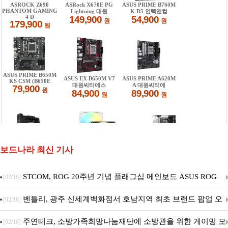
보드나라 최신 기사
STCOM, ROG 20주년 기념 플래그십 메인보드 ASUS ROG
[02/16]
Crosshair X870E EDITION 20 국내 출시 예정
벤틀리, 광주 신세계백화점서 호남지역 최초 브랜드 팝업 오
[02/16]
픈
주연테크, 소방가족희망나눔재단에 소방관을 위한 게이밍 모
[02/16]