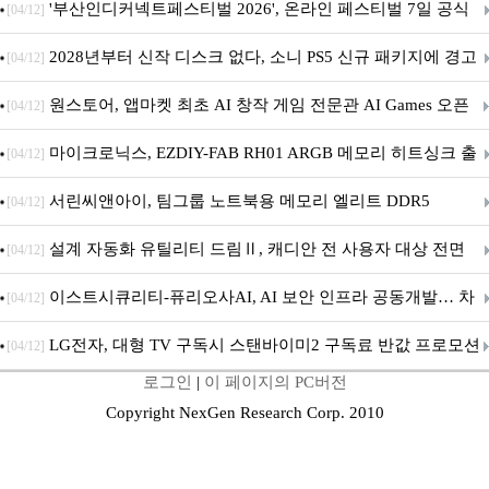
퍼 대기
'부산인디커넥트페스티벌 2026', 온라인 페스티벌 7일 공식
[04/12]
개막... 22일간 진행
2028년부터 신작 디스크 없다, 소니 PS5 신규 패키지에 경고
[04/12]
문 추가
원스토어, 앱마켓 최초 AI 창작 게임 전문관 AI Games 오픈
[04/12]
마이크로닉스, EZDIY-FAB RH01 ARGB 메모리 히트싱크 출
[04/12]
시
서린씨앤아이, 팀그룹 노트북용 메모리 엘리트 DDR5
[04/12]
5600MHz 16GB 출시
설계 자동화 유틸리티 드림Ⅱ, 캐디안 전 사용자 대상 전면
[04/12]
무상 배포
이스트시큐리티-퓨리오사AI, AI 보안 인프라 공동개발… 차
[04/12]
세대 AI 보안 플랫폼 구축
LG전자, 대형 TV 구독시 스탠바이미2 구독료 반값 프로모션
[04/12]
로그인
|
이 페이지의 PC버전
Copyright NexGen Research Corp. 2010