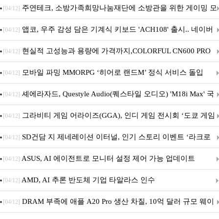
픈
주연테크, 소방가족희망나눔재단에 소방관을 위한 게이밍 모
[04/12]
니터·스마트 펫 침대 기부
앱코, 우주 감성 담은 기계식 키보드 'ACH108' 출시.. 네이버
[04/12]
브랜드데이 기획전 진행
현실적 고성능과 용량에 가격까지,COLORFUL CN600 PRO
[04/12]
M.2 NVMe 디앤디컴 1TB
모바일 파밍 MMORPG ‘히어로 랜드M’ 정식 서비스 돌입
[04/12]
셰에라자드, Questyle Audio(퀘스타일 오디오) 'M18i Max' 국
[04/12]
내 정식 출시
그라비티 게임 어라이즈(GGA), 인디 게임 전시회 ‘도쿄 게임
[04/12]
던전 13’ 참가!
SD건담 지 제네레이션 이터널, 인기 스토리 이벤트 ‘라크로
[04/12]
아의 용사’ 재개최 및 풍성한 기념 이벤트 실시!
ASUS, AI 에이전트로 모니터 설정 제어 가능 업데이트
[04/12]
AMD, AI 추론 반도체 기업 타알라스 인수
[04/12]
DRAM 부족에 애플 A20 Pro 생산 차질, 10억 달러 규모 웨이
[04/12]