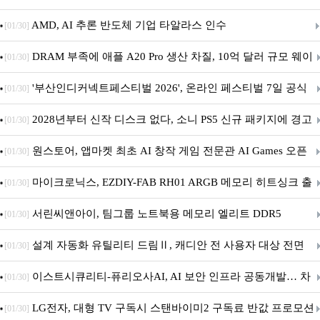
AMD, AI 추론 반도체 기업 타알라스 인수
[01/30]
DRAM 부족에 애플 A20 Pro 생산 차질, 10억 달러 규모 웨이
[01/30]
퍼 대기
'부산인디커넥트페스티벌 2026', 온라인 페스티벌 7일 공식
[01/30]
개막... 22일간 진행
2028년부터 신작 디스크 없다, 소니 PS5 신규 패키지에 경고
[01/30]
문 추가
원스토어, 앱마켓 최초 AI 창작 게임 전문관 AI Games 오픈
[01/30]
마이크로닉스, EZDIY-FAB RH01 ARGB 메모리 히트싱크 출
[01/30]
시
서린씨앤아이, 팀그룹 노트북용 메모리 엘리트 DDR5
[01/30]
5600MHz 16GB 출시
설계 자동화 유틸리티 드림Ⅱ, 캐디안 전 사용자 대상 전면
[01/30]
무상 배포
이스트시큐리티-퓨리오사AI, AI 보안 인프라 공동개발… 차
[01/30]
세대 AI 보안 플랫폼 구축
LG전자, 대형 TV 구독시 스탠바이미2 구독료 반값 프로모션
[01/30]