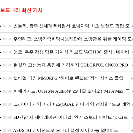
보드나라 최신 기사
벤틀리, 광주 신세계백화점서 호남지역 최초 브랜드 팝업 오
[01/30]
픈
주연테크, 소방가족희망나눔재단에 소방관을 위한 게이밍 모
[01/30]
니터·스마트 펫 침대 기부
앱코, 우주 감성 담은 기계식 키보드 'ACH108' 출시.. 네이버
[01/30]
브랜드데이 기획전 진행
현실적 고성능과 용량에 가격까지,COLORFUL CN600 PRO
[01/30]
M.2 NVMe 디앤디컴 1TB
모바일 파밍 MMORPG ‘히어로 랜드M’ 정식 서비스 돌입
[01/30]
셰에라자드, Questyle Audio(퀘스타일 오디오) 'M18i Max' 국
[01/30]
내 정식 출시
그라비티 게임 어라이즈(GGA), 인디 게임 전시회 ‘도쿄 게임
[01/30]
던전 13’ 참가!
SD건담 지 제네레이션 이터널, 인기 스토리 이벤트 ‘라크로
[01/30]
아의 용사’ 재개최 및 풍성한 기념 이벤트 실시!
ASUS, AI 에이전트로 모니터 설정 제어 가능 업데이트
[01/30]