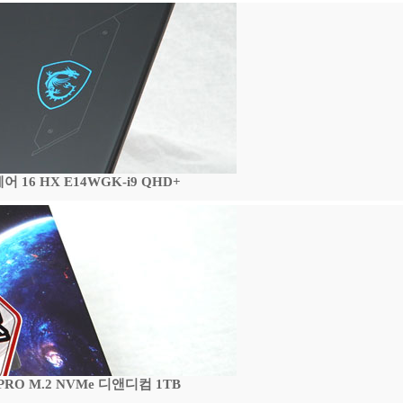
16 HX E14WGK-i9 QHD+
 PRO M.2 NVMe 디앤디컴 1TB