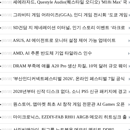
셰에라자드, Questyle Audio(퀘스타일 오디오) 'M18i Max' 국
[03/18]
내 정식 출시
그라비티 게임 어라이즈(GGA), 인디 게임 전시회 ‘도쿄 게임
[03/18]
던전 13’ 참가!
SD건담 지 제네레이션 이터널, 인기 스토리 이벤트 ‘라크로
[03/18]
아의 용사’ 재개최 및 풍성한 기념 이벤트 실시!
ASUS, AI 에이전트로 모니터 설정 제어 가능 업데이트
[03/18]
AMD, AI 추론 반도체 기업 타알라스 인수
[03/18]
DRAM 부족에 애플 A20 Pro 생산 차질, 10억 달러 규모 웨이
[03/18]
퍼 대기
'부산인디커넥트페스티벌 2026', 온라인 페스티벌 7일 공식
[03/18]
개막... 22일간 진행
2028년부터 신작 디스크 없다, 소니 PS5 신규 패키지에 경고
[03/18]
문 추가
원스토어, 앱마켓 최초 AI 창작 게임 전문관 AI Games 오픈
[03/18]
마이크로닉스, EZDIY-FAB RH01 ARGB 메모리 히트싱크 출
[03/18]
시
서린씨앤아이, 팀그룹 노트북용 메모리 엘리트 DDR5