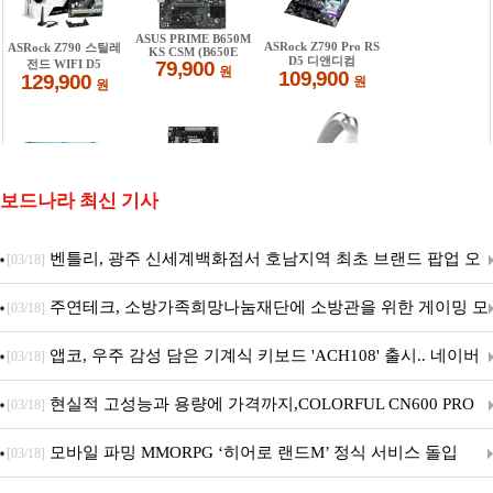
보드나라 최신 기사
벤틀리, 광주 신세계백화점서 호남지역 최초 브랜드 팝업 오
[03/18]
픈
주연테크, 소방가족희망나눔재단에 소방관을 위한 게이밍 모
[03/18]
니터·스마트 펫 침대 기부
앱코, 우주 감성 담은 기계식 키보드 'ACH108' 출시.. 네이버
[03/18]
브랜드데이 기획전 진행
현실적 고성능과 용량에 가격까지,COLORFUL CN600 PRO
[03/18]
M.2 NVMe 디앤디컴 1TB
모바일 파밍 MMORPG ‘히어로 랜드M’ 정식 서비스 돌입
[03/18]