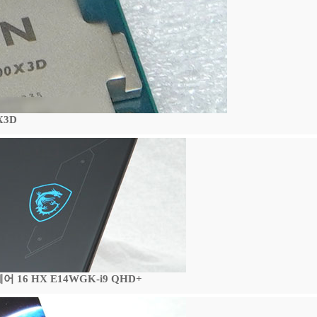
X3D
16 HX E14WGK-i9 QHD+