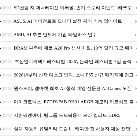
던전 13’ 참가!
SD건담 지 제네레이션 이터널, 인기 스토리 이벤트 ‘라크로
[05/11]
아의 용사’ 재개최 및 풍성한 기념 이벤트 실시!
ASUS, AI 에이전트로 모니터 설정 제어 가능 업데이트
[05/11]
AMD, AI 추론 반도체 기업 타알라스 인수
[05/11]
DRAM 부족에 애플 A20 Pro 생산 차질, 10억 달러 규모 웨이
[05/11]
퍼 대기
'부산인디커넥트페스티벌 2026', 온라인 페스티벌 7일 공식
[05/11]
개막... 22일간 진행
2028년부터 신작 디스크 없다, 소니 PS5 신규 패키지에 경고
[05/11]
문 추가
원스토어, 앱마켓 최초 AI 창작 게임 전문관 AI Games 오픈
[05/11]
마이크로닉스, EZDIY-FAB RH01 ARGB 메모리 히트싱크 출
[05/11]
시
서린씨앤아이, 팀그룹 노트북용 메모리 엘리트 DDR5
[05/11]
5600MHz 16GB 출시
설계 자동화 유틸리티 드림Ⅱ, 캐디안 전 사용자 대상 전면
[05/11]