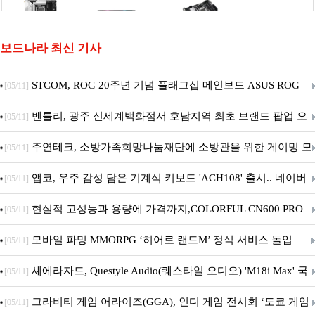
보드나라 최신 기사
STCOM, ROG 20주년 기념 플래그십 메인보드 ASUS ROG
[05/11]
Crosshair X870E EDITION 20 국내 출시 예정
벤틀리, 광주 신세계백화점서 호남지역 최초 브랜드 팝업 오
[05/11]
픈
주연테크, 소방가족희망나눔재단에 소방관을 위한 게이밍 모
[05/11]
니터·스마트 펫 침대 기부
앱코, 우주 감성 담은 기계식 키보드 'ACH108' 출시.. 네이버
[05/11]
브랜드데이 기획전 진행
현실적 고성능과 용량에 가격까지,COLORFUL CN600 PRO
[05/11]
M.2 NVMe 디앤디컴 1TB
모바일 파밍 MMORPG ‘히어로 랜드M’ 정식 서비스 돌입
[05/11]
셰에라자드, Questyle Audio(퀘스타일 오디오) 'M18i Max' 국
[05/11]
내 정식 출시
그라비티 게임 어라이즈(GGA), 인디 게임 전시회 ‘도쿄 게임
[05/11]