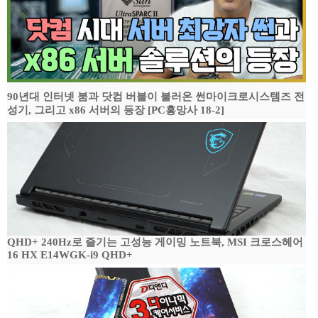
90년대 인터넷 붐과 닷컴 버블이 불러온 썬마이크로시스템즈 전
성기, 그리고 x86 서버의 등장 [PC흥망사 18-2]
QHD+ 240Hz로 즐기는 고성능 게이밍 노트북, MSI 크로스헤어
16 HX E14WGK-i9 QHD+