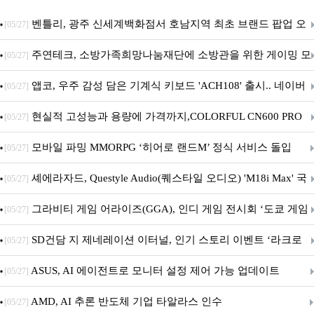
벤틀리, 광주 신세계백화점서 호남지역 최초 브랜드 팝업 오
[05/27]
픈
주연테크, 소방가족희망나눔재단에 소방관을 위한 게이밍 모
[05/27]
니터·스마트 펫 침대 기부
앱코, 우주 감성 담은 기계식 키보드 'ACH108' 출시.. 네이버
[05/27]
브랜드데이 기획전 진행
현실적 고성능과 용량에 가격까지,COLORFUL CN600 PRO
[05/27]
M.2 NVMe 디앤디컴 1TB
모바일 파밍 MMORPG ‘히어로 랜드M’ 정식 서비스 돌입
[05/27]
셰에라자드, Questyle Audio(퀘스타일 오디오) 'M18i Max' 국
[05/27]
내 정식 출시
그라비티 게임 어라이즈(GGA), 인디 게임 전시회 ‘도쿄 게임
[05/27]
던전 13’ 참가!
SD건담 지 제네레이션 이터널, 인기 스토리 이벤트 ‘라크로
[05/27]
아의 용사’ 재개최 및 풍성한 기념 이벤트 실시!
ASUS, AI 에이전트로 모니터 설정 제어 가능 업데이트
[05/27]
AMD, AI 추론 반도체 기업 타알라스 인수
[05/27]