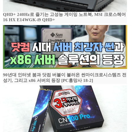
QHD+ 240Hz로 즐기는 고성능 게이밍 노트북, MSI 크로스헤어
16 HX E14WGK-i9 QHD+
90년대 인터넷 붐과 닷컴 버블이 불러온 썬마이크로시스템즈 전
성기, 그리고 x86 서버의 등장 [PC흥망사 18-2]