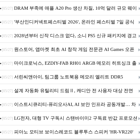
DRAM 부족에 애플 A20 Pro 생산 차질, 10억 달러 규모 웨이
[05/27]
퍼 대기
'부산인디커넥트페스티벌 2026', 온라인 페스티벌 7일 공식
[05/27]
개막... 22일간 진행
2028년부터 신작 디스크 없다, 소니 PS5 신규 패키지에 경고
[05/27]
문 추가
원스토어, 앱마켓 최초 AI 창작 게임 전문관 AI Games 오픈
[05/27]
마이크로닉스, EZDIY-FAB RH01 ARGB 메모리 히트싱크 출
[05/27]
시
서린씨앤아이, 팀그룹 노트북용 메모리 엘리트 DDR5
[05/27]
5600MHz 16GB 출시
설계 자동화 유틸리티 드림Ⅱ, 캐디안 전 사용자 대상 전면
[05/27]
무상 배포
이스트시큐리티-퓨리오사AI, AI 보안 인프라 공동개발… 차
[05/27]
세대 AI 보안 플랫폼 구축
LG전자, 대형 TV 구독시 스탠바이미2 구독료 반값 프로모션
[05/27]
피아노 모티브 보이스레코드 블루투스 스피커 'HR-VR220'
[05/27]