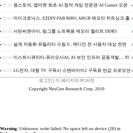
문 추가
원스토어, 앱마켓 최초 AI 창작 게임 전문관 AI Games 오픈
[06/18]
마이크로닉스, EZDIY-FAB RH01 ARGB 메모리 히트싱크 출
[06/18]
시
서린씨앤아이, 팀그룹 노트북용 메모리 엘리트 DDR5
[06/18]
5600MHz 16GB 출시
설계 자동화 유틸리티 드림Ⅱ, 캐디안 전 사용자 대상 전면
[06/18]
무상 배포
이스트시큐리티-퓨리오사AI, AI 보안 인프라 공동개발… 차
[06/18]
세대 AI 보안 플랫폼 구축
LG전자, 대형 TV 구독시 스탠바이미2 구독료 반값 프로모션
[06/18]
로그인
|
이 페이지의 PC버전
Copyright NexGen Research Corp. 2010
Warning
: Unknown: write failed: No space left on device (28) in