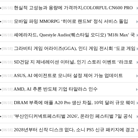
브랜드데이 기획전 진행
현실적 고성능과 용량에 가격까지,COLORFUL CN600 PRO
[06/18]
M.2 NVMe 디앤디컴 1TB
모바일 파밍 MMORPG ‘히어로 랜드M’ 정식 서비스 돌입
[06/18]
셰에라자드, Questyle Audio(퀘스타일 오디오) 'M18i Max' 국
[06/18]
내 정식 출시
그라비티 게임 어라이즈(GGA), 인디 게임 전시회 ‘도쿄 게임
[06/18]
던전 13’ 참가!
SD건담 지 제네레이션 이터널, 인기 스토리 이벤트 ‘라크로
[06/18]
아의 용사’ 재개최 및 풍성한 기념 이벤트 실시!
ASUS, AI 에이전트로 모니터 설정 제어 가능 업데이트
[06/18]
AMD, AI 추론 반도체 기업 타알라스 인수
[06/18]
DRAM 부족에 애플 A20 Pro 생산 차질, 10억 달러 규모 웨이
[06/18]
퍼 대기
'부산인디커넥트페스티벌 2026', 온라인 페스티벌 7일 공식
[06/18]
개막... 22일간 진행
2028년부터 신작 디스크 없다, 소니 PS5 신규 패키지에 경고
[06/18]