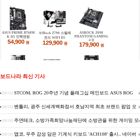
보드나라 최신 기사
STCOM, ROG 20주년 기념 플래그십 메인보드 ASUS ROG
[06/18]
Crosshair X870E EDITION 20 국내 출시 예정
벤틀리, 광주 신세계백화점서 호남지역 최초 브랜드 팝업 오
[06/18]
픈
주연테크, 소방가족희망나눔재단에 소방관을 위한 게이밍 모
[06/18]
니터·스마트 펫 침대 기부
앱코, 우주 감성 담은 기계식 키보드 'ACH108' 출시.. 네이버
[06/18]