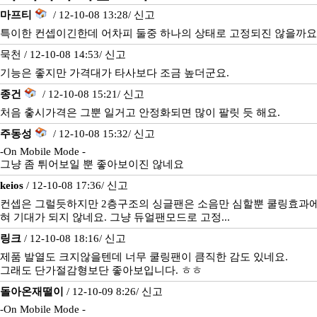
마프티
/ 12-10-08 13:28/
신고
특이한 컨셉이긴한데 어차피 둘중 하나의 상태로 고정되진 않을까요
묵천 / 12-10-08 14:53/
신고
기능은 좋지만 가격대가 타사보다 조금 높더군요.
종건
/ 12-10-08 15:21/
신고
처음 춯시가격은 그뿐 일거고 안정화되면 많이 팔릿 듯 해요.
주동성
/ 12-10-08 15:32/
신고
-On Mobile Mode -
그냥 좀 튀어보일 뿐 좋아보이진 않네요
keios
/ 12-10-08 17:36/
신고
컨셉은 그럴듯하지만 2층구조의 싱글팬은 소음만 심할뿐 쿨링효과에
혀 기대가 되지 않네요. 그냥 듀얼팬모드로 고정...
링크
/ 12-10-08 18:16/
신고
제품 발열도 크지않을텐데 너무 쿨링팬이 큼직한 감도 있네요.
그래도 단가절감형보단 좋아보입니다. ㅎㅎ
돌아온재떨이
/ 12-10-09 8:26/
신고
-On Mobile Mode -